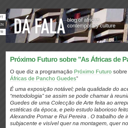
PT
blog of african
EN
contemporary culture
FR
Próximo Futuro sobre "As Áfricas de 
O que diz a programação
Próximo Futuro
sobre 
Áfricas de Pancho Guedes
”
É uma exposição notável; pela qualidade do ace
“metodologia” se assim se pode chamar à reuni
Guedes de uma Colecção de Arte feita ao arrep
estéticas da época, e pelo estudo laborioso feit
Alexandre Pomar e Rui Pereira . O trabalho de 
subjacente e visível quer na montagem, quer no