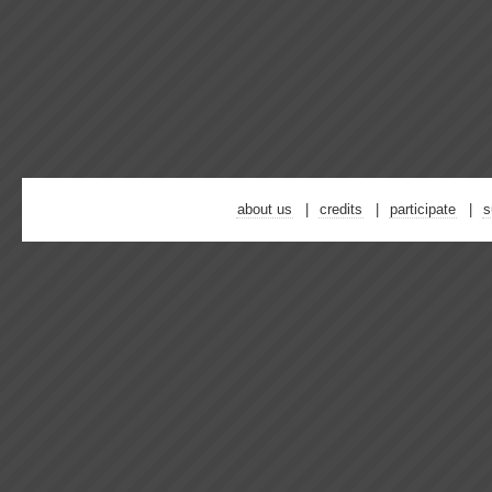
about us
credits
participate
s