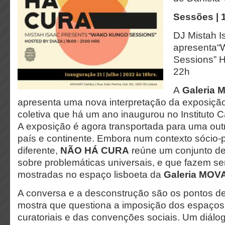
Sessões | 
DJ Mistah I
apresenta“
Sessions” H
22h
A
Galeria
apresenta uma nova interpretação da exposiça
coletiva que há um ano inaugurou no Instituto
A exposição é agora transportada para uma out
país e continente. Embora num contexto sócio-po
diferente,
NÃO HÁ CURA
reúne um conjunto de
sobre problemáticas universais, e que fazem s
mostradas no espaço lisboeta da
Galeria MOV
A conversa e a desconstrução são os pontos de
mostra que questiona a imposição dos espaços,
curatoriais e das convenções sociais. Um diálog