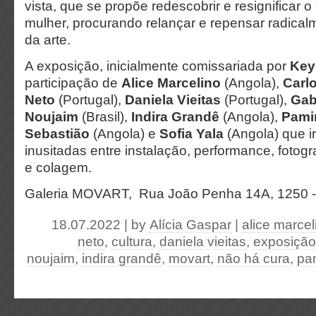
vista, que se propõe redescobrir e resignificar o
mulher, procurando relançar e repensar radical
da arte.
A exposição, inicialmente comissariada por
Key
participação de
Alice Marcelino
(Angola),
Carlo
Neto
(Portugal),
Daniela Vieitas
(Portugal),
Gab
Noujaim
(Brasil),
Indira Grandê
(Angola),
Pami
Sebastião
(Angola) e
Sofia Yala
(Angola) que ir
inusitadas entre instalação, performance, fotogr
e colagem.
Galeria MOVART,
Rua João Penha 14A,
1250 
18.07.2022 | by
Alícia Gaspar
|
alice marcel
neto
,
cultura
,
daniela vieitas
,
exposição
noujaim
,
indira grandê
,
movart
,
não há cura
,
pa