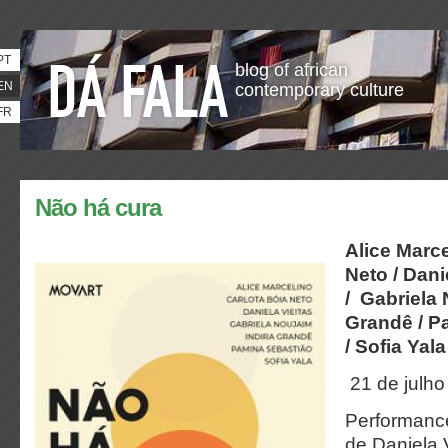
PT
blog of african
EN
contemporary culture
FR
Não há cura
Alice Marce
Neto /
Dani
/
Gabriela 
Grandê /
P
/
Sofia Yala
21 de julho
Performance
de Daniela V