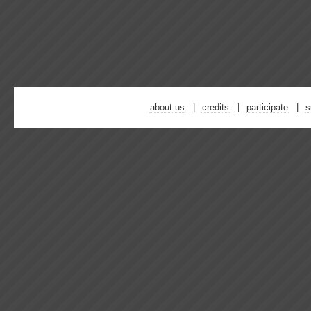
about us
credits
participate
s