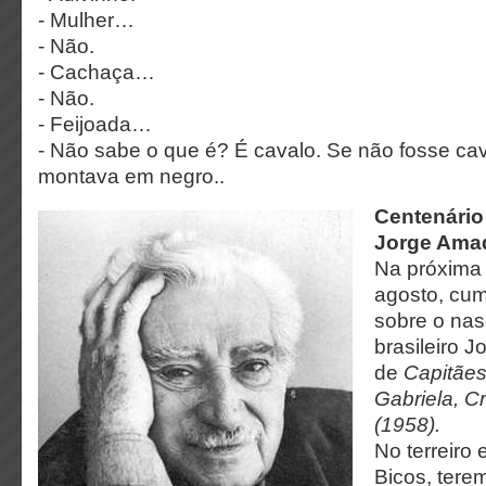
- Mulher…
- Não.
- Cachaça…
- Não.
- Feijoada…
- Não sabe o que é? É cavalo. Se não fosse ca
montava em negro..
Centenário
Jorge Ama
Na próxima 
agosto, cu
sobre o nas
brasileiro 
de
Capitães
Gabriela, C
(1958).
No terreiro
Bicos, tere