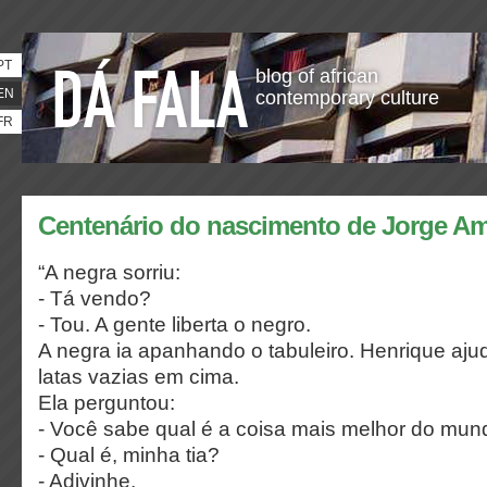
PT
blog of african
EN
contemporary culture
FR
Centenário do nascimento de Jorge A
“A negra sorriu:
- Tá vendo?
- Tou. A gente liberta o negro.
A negra ia apanhando o tabuleiro. Henrique aju
latas vazias em cima.
Ela perguntou:
- Você sabe qual é a coisa mais melhor do mu
- Qual é, minha tia?
- Adivinhe.