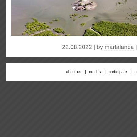
22.08.2022 | by
martalanca
about us
credits
participate
s