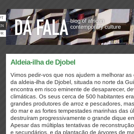
PT
blog of african
EN
contemporary culture
FR
Aldeia-ilha de Djobel
Vimos pedir-vos que nos ajudem a melhorar as 
da aldeia-ilha de Djobel, situada no norte da G
encontra em risco eminente de desaparecer, d
climáticas. Os seus cerca de 500 habitantes er
grandes produtores de arroz e pescadores, mas
do mar e as fortes tempestades marinhas das ú
destruíram progressivamente o grande dique em
Apesar das múltiplas tentativas de reconstrução
e secundários, e da plantação de árvores de 