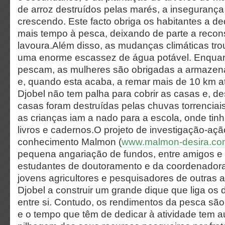
de arroz destruídos pelas marés, a insegurança 
crescendo. Este facto obriga os habitantes a d
mais tempo à pesca, deixando de parte a recon
lavoura.Além disso, as mudanças climáticas t
uma enorme escassez de água potável. Enqua
pescam, as mulheres são obrigadas a armazen
e, quando esta acaba, a remar mais de 10 km at
Djobel não tem palha para cobrir as casas e, d
casas foram destruídas pelas chuvas torrenciai
as crianças iam a nado para a escola, onde tin
livros e cadernos.O projeto de investigação-aç
conhecimento Malmon (
www.malmon-desira.co
pequena angariação de fundos, entre amigos e 
estudantes de doutoramento e da coordenadora
jovens agricultores e pesquisadores de outras a
Djobel a construir um grande dique que liga os d
entre si. Contudo, os rendimentos da pesca sã
e o tempo que têm de dedicar à atividade tem 