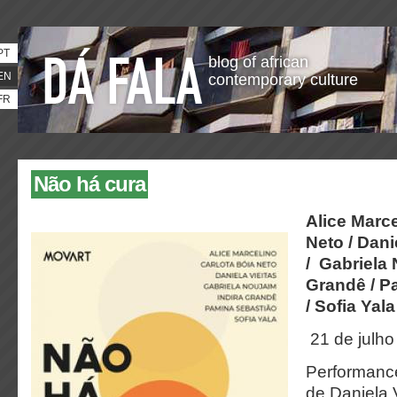
PT
blog of african
EN
contemporary culture
FR
Não há cura
Alice Marce
Neto /
Dani
/
Gabriela 
Grandê /
P
/
Sofia Yala
21 de julho
Performance
de Daniela V