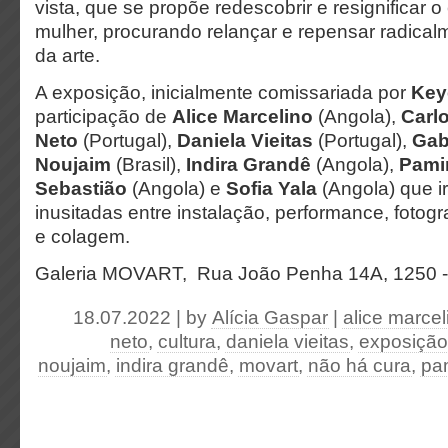
vista, que se propõe redescobrir e resignificar o
mulher, procurando relançar e repensar radical
da arte.
A exposição, inicialmente comissariada por
Key
participação de
Alice Marcelino
(Angola),
Carlo
Neto
(Portugal),
Daniela Vieitas
(Portugal),
Gab
Noujaim
(Brasil),
Indira Grandê
(Angola),
Pami
Sebastião
(Angola) e
Sofia Yala
(Angola) que ir
inusitadas entre instalação, performance, fotogr
e colagem.
Galeria MOVART,
Rua João Penha 14A,
1250 
18.07.2022 | by
Alícia Gaspar
|
alice marcel
neto
,
cultura
,
daniela vieitas
,
exposição
noujaim
,
indira grandê
,
movart
,
não há cura
,
pa