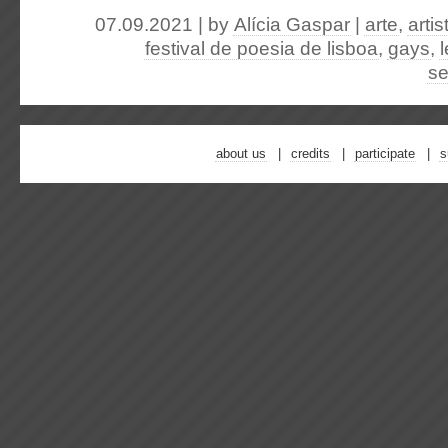
07.09.2021 | by
Alícia Gaspar
|
arte
,
artis
festival de poesia de lisboa
,
gays
,
se
about us
credits
participate
s