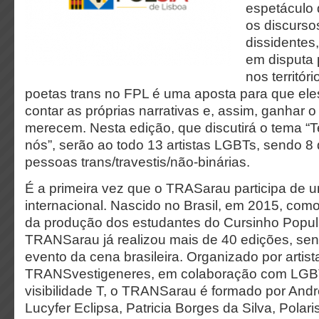
espetáculo
os discurso
dissidentes
em disputa 
nos territór
poetas trans no FPL é uma aposta para que el
contar as próprias narrativas e, assim, ganhar 
merecem. Nesta edição, que discutirá o tema “T
nós”, serão ao todo 13 artistas LGBTs, sendo 8
pessoas trans/travestis/não-binárias.
É a primeira vez que o TRASarau participa de 
internacional. Nascido no Brasil, em 2015, com
da produção dos estudantes do Cursinho Popul
TRANSarau já realizou mais de 40 edições, se
evento da cena brasileira. Organizado por artista
TRANSvestigeneres, em colaboração com LGBT
visibilidade T, o TRANSarau é formado por And
Lucyfer Eclipsa, Patricia Borges da Silva, Polar