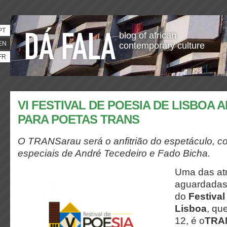
PT
blog of african
EN
contemporary culture
FR
VI FESTIVAL DE POESIA DE LISBOA
PARA POETAS TRANS
O TRANSarau será o anfitrião do espetáculo, 
especiais de André Tecedeiro e Fado Bicha.
Uma das at
aguardadas
do
Festival
Lisboa
, qu
12,
é o
TRA