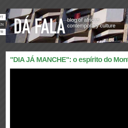
PT
blog of african
EN
contemporary culture
FR
"DIA JÁ MANCHE": o espírito do Mon