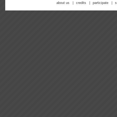
about us
credits
participate
s