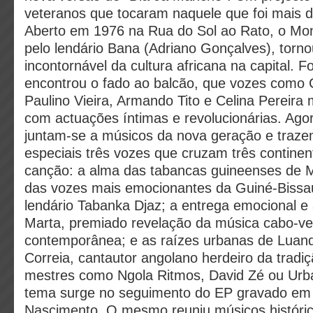
veteranos que tocaram naquele que foi mais 
Aberto em 1976 na Rua do Sol ao Rato, o Mon
pelo lendário Bana (Adriano Gonçalves), torno
incontornável da cultura africana na capital. F
encontrou o fado ao balcão, que vozes como 
Paulino Vieira, Armando Tito e Celina Pereir
com actuações íntimas e revolucionárias. Ago
juntam-se a músicos da nova geração e traz
especiais três vozes que cruzam três contine
canção: a alma das tabancas guineenses de 
das vozes mais emocionantes da Guiné-Bissau
lendário Tabanka Djaz; a entrega emocional e 
Marta, premiado revelação da música cabo-ve
contemporânea; e as raízes urbanas de Luan
Correia, cantautor angolano herdeiro da trad
mestres como Ngola Ritmos, David Zé ou Urb
tema surge no seguimento do EP gravado em 
Nascimento. O mesmo reuniu músicos históri