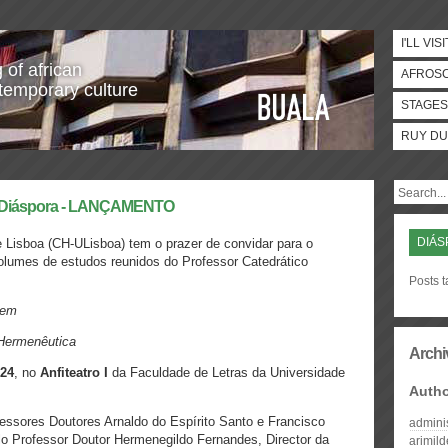
I'LL VISI
 of african
AFROS
temporary culture
STAGES
RUY DU
m Diáspora - LANÇAMENTO
DIÁS
e Lisboa (CH-ULisboa) tem o prazer de convidar para o
olumes de estudos reunidos do Professor Catedrático
Posts 
omem
 Hermenêutica
Archi
024
, no
Anfiteatro I
da Faculdade de Letras da Universidade
Auth
essores Doutores Arnaldo do Espírito Santo e Francisco
admini
lo Professor Doutor Hermenegildo Fernandes, Director da
arimil