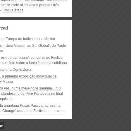
atlantic trade of enslaved people
três
´lingua árabe
read
 na Europa do tráfico transatlântico
ós – Uma Viagem ao Sul Global", de Paulo
ho
res que carregam”: concurso do Festival
to reflete sobre a força feminina cotidiana
oten na Dentu Zona,
, a primeira exposição individual de
y Mazza
ma vez, numa meia-noite sombria…”: O
clandestino de Pere Portabella no final
nquismo
ta angolana Pocas Pascoal apresenta
to Change" durante o Festival de Locarno
or