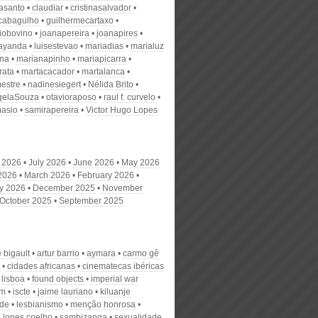
nasanto
claudiar
cristinasalvador
scabagulho
guilhermecartaxo
iobovino
joanapereira
joanapires
ayanda
luisestevao
mariadias
marialuz
ana
marianapinho
mariapicarra
rata
martacacador
martalanca
estre
nadinesiegert
Nélida Brito
gelaSouza
otavioraposo
raul f. curvelo
masio
samirapereira
Victor Hugo Lopes
 2026
July 2026
June 2026
May 2026
 2026
March 2026
February 2026
y 2026
December 2025
November
October 2025
September 2025
e bigault
artur barrio
aymara
carmo gê
cidades africanas
cinematecas ibéricas
 lisboa
found objects
imperial war
um
iscte
jaime lauriano
kiluanje
ade
lesbianismo
menção honrosa
 lopes coelho
sambizanga
sexualidade