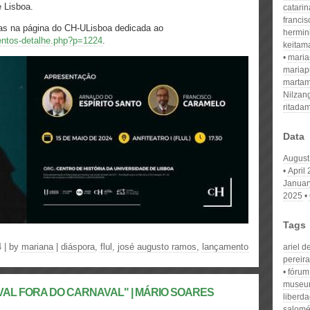
 Lisboa.
catari
franci
as na página do CH-ULisboa dedicada ao
hermin
eventos-detalhe.php?p=1224
.
keitam
mari
mariap
martam
Nilzan
ritada
Data
August
April
Januar
2025
Tags
 | by
mariana
|
diáspora
,
flul
,
josé augusto ramos
,
lançamento
ariel d
pereira
fórum
muse
RNAVAL FORA DO CARNAVAL" | MÁRIO SOARES
liberd
salomé