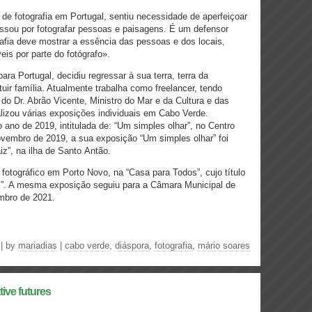
de fotografia em Portugal, sentiu necessidade de aperfeiçoar
ssou por fotografar pessoas e paisagens. É um defensor
afia deve mostrar a essência das pessoas e dos locais,
is por parte do fotógrafo».
ra Portugal, decidiu regressar à sua terra, terra da
tuir família. Atualmente trabalha como freelancer, tendo
o Dr. Abrão Vicente, Ministro do Mar e da Cultura e das
alizou várias exposições individuais em Cabo Verde.
ano de 2019, intitulada de: “Um simples olhar”, no Centro
vembro de 2019, a sua exposição “Um simples olhar” foi
z”, na ilha de Santo Antão.
fotográfico em Porto Novo, na “Casa para Todos”, cujo título
as”. A mesma exposição seguiu para a Câmara Municipal de
mbro de 2021.
 | by
mariadias
|
cabo verde
,
diáspora
,
fotografia
,
mário soares
ative futures