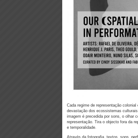
Cada regime de representação colonial 
devastação dos ecossistemas culturais, 
imagem é precedida por sons, o olhar c
representação. Tira o objecto fora da 
e temporalidade.
Através da fotografia, textos, sons, pe