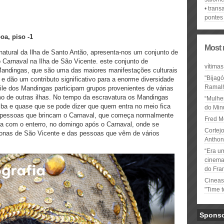
trans
pontes
oa, piso -1
Most 
 natural da Ilha de Santo Antão, apresenta-nos um conjunto de
 Carnaval na Ilha de São Vicente. este conjunto de
vítimas
 Mandingas, que são uma das maiores manifestações culturais
"Bijag
e dão um contributo significativo para a enorme diversidade
Ramal
ile dos Mandingas participam grupos provenientes de várias
o de outras ilhas. No tempo da escravatura os Mandingas
“Mulhe
mba e quase que se pode dizer que quem entra no meio fica
do Minu
as pessoas que brincam o Carnaval, que começa normalmente
Fred M
na com o enterro, no domingo após o Carnaval, onde se
Cortejo
zonas de São Vicente e das pessoas que vêm de vários
Anthon
“Era u
cinema 
do Fra
Cineas
"Time 
Spons