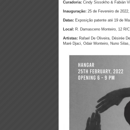
Curadoria:
Cindy Sissokho & Fabián Vi
Inauguração:
25 de Fevereiro de 2022,
Datas:
Exposição patente até 19 de Ma
Local:
R. Damasceno Monteiro, 12 R/C 
Artistas:
Rafael De Oliveira, Désirée De
Maré Djaci, Odair Monteiro, Nuno Silas,