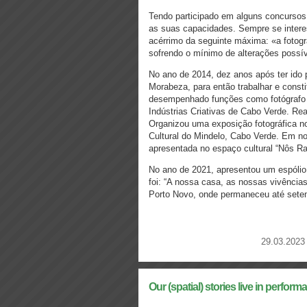
Tendo participado em alguns concursos 
as suas capacidades. Sempre se intere
acérrimo da seguinte máxima: «a fotogr
sofrendo o mínimo de alterações possíve
No ano de 2014, dez anos após ter ido pa
Morabeza, para então trabalhar e consti
desempenhado funções como fotógrafo d
Indústrias Criativas de Cabo Verde. Re
Organizou uma exposição fotográfica no 
Cultural do Mindelo, Cabo Verde. Em no
apresentada no espaço cultural “Nôs Rai
No ano de 2021, apresentou um espólio 
foi: “A nossa casa, as nossas vivênci
Porto Novo, onde permaneceu até sete
29.03.2023
Our (spatial) stories live in perform