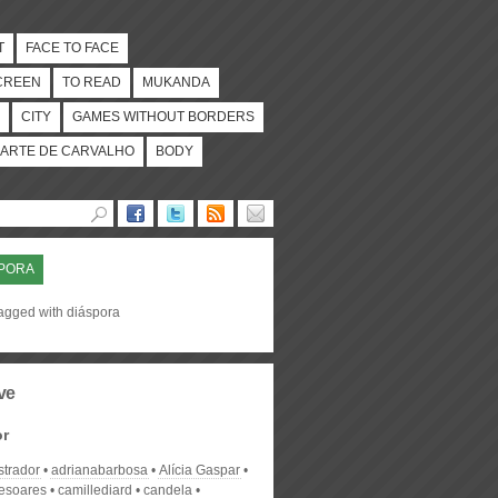
T
FACE TO FACE
CREEN
TO READ
MUKANDA
CITY
GAMES WITHOUT BORDERS
ARTE DE CARVALHO
BODY
PORA
tagged with diáspora
ve
or
strador
adrianabarbosa
Alícia Gaspar
desoares
camillediard
candela