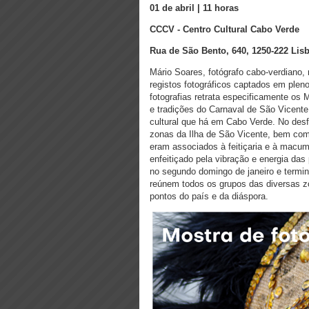
01 de abril | 11 horas
CCCV - Centro Cultural Cabo Verde
Rua de São Bento, 640, 1250-222 Lisb
Mário Soares, fotógrafo cabo-verdiano,
registos fotográficos captados em pleno
fotografias retrata especificamente os
e tradições do Carnaval de São Vicente 
cultural que há em Cabo Verde. No desf
zonas da Ilha de São Vicente, bem com
eram associados à feitiçaria e à macu
enfeitiçado pela vibração e energia d
no segundo domingo de janeiro e termi
reúnem todos os grupos das diversas 
pontos do país e da diáspora.