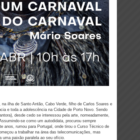
 na ilha de Santo Antão, Cabo Verde, filho de Carlos Soares e
ncia e toda a adolescência na Cidade de Porto Novo. Sendo
e cantora), desde cedo se interessou pela arte, nomeadamente,
. Assumindo-se como um autodidata, procurou sempre
nte anos, rumou para Portugal, onde tirou o Curso Técnico de
começou a trabalhar na área das telecomunicações, mas
a uma paixão paralela ao seu ofício.