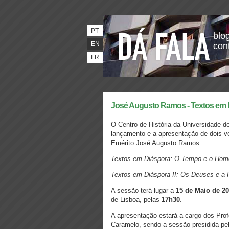
PT
blog
EN
con
FR
José Augusto Ramos - Textos e
O Centro de História da Universidade d
lançamento e a apresentação de dois v
Emérito José Augusto Ramos:
Textos em Diáspora: O Tempo e o H
Textos em Diáspora II: Os Deuses e a
A sessão terá lugar a
15 de Maio de 2
de Lisboa, pelas
17h30
.
A apresentação estará a cargo dos Prof
Caramelo, sendo a sessão presidida pe