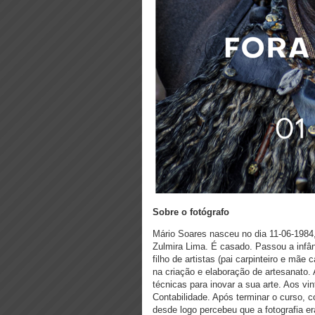
Sobre o fotógrafo
Mário Soares nasceu no dia 11-06-1984,
Zulmira Lima. É casado. Passou a infâ
filho de artistas (pai carpinteiro e mã
na criação e elaboração de artesanato
técnicas para inovar a sua arte. Aos vi
Contabilidade. Após terminar o curso, 
desde logo percebeu que a fotografia er