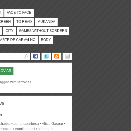
T
FACE TO FACE
CREEN
TO READ
MUKANDA
CITY
GAMES WITHOUT BORDERS
ARTE DE CARVALHO
BODY
OVIAS
agged with ferrovias
ve
or
strador
adrianabarbosa
Alícia Gaspar
desoares
camillediard
candela