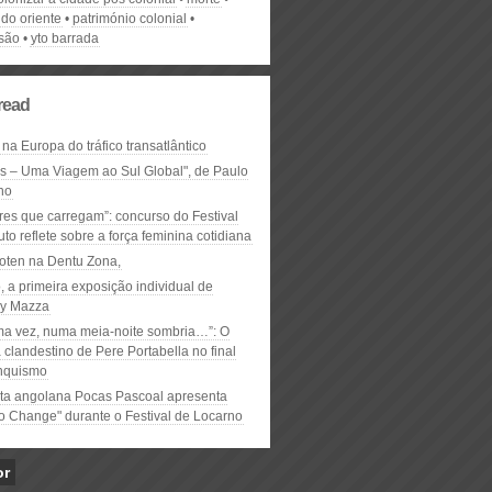
do oriente
património colonial
são
yto barrada
read
 na Europa do tráfico transatlântico
ós – Uma Viagem ao Sul Global", de Paulo
ho
res que carregam”: concurso do Festival
to reflete sobre a força feminina cotidiana
oten na Dentu Zona,
, a primeira exposição individual de
y Mazza
ma vez, numa meia-noite sombria…”: O
clandestino de Pere Portabella no final
nquismo
ta angolana Pocas Pascoal apresenta
to Change" durante o Festival de Locarno
or