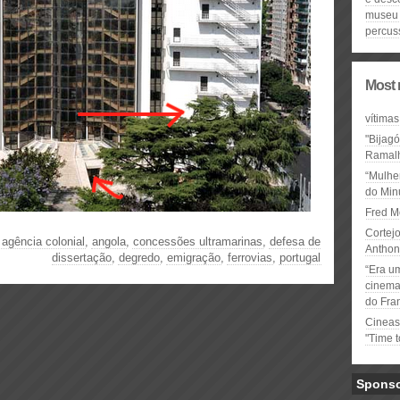
museu 
percus
Most 
vítimas
"Bijag
Ramal
“Mulhe
do Minu
Fred M
Cortejo
|
agência colonial
,
angola
,
concessões ultramarinas
,
defesa de
Anthon
dissertação
,
degredo
,
emigração
,
ferrovias
,
portugal
“Era u
cinema 
do Fra
Cineas
"Time 
Spons