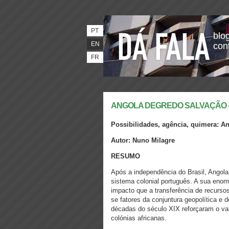
PT
blog
EN
con
FR
ANGOLA DEGREDO SALVAÇÃO - De
Possibilidades, agência, quimera: A
Autor: Nuno Milagre
RESUMO
Após a independência do Brasil, Angola 
sistema colonial português. A sua enor
impacto que a transferência de recursos
se fatores da conjuntura geopolítica e 
décadas do século XIX reforçaram o val
colónias africanas.