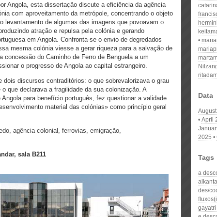
por Angola, esta dissertação discute a eficiência da agência
catari
lónia com aproveitamento da metrópole, concentrando o objeto
franci
 o levantamento de algumas das imagens que povoavam o
hermin
produzindo atração e repulsa pela colónia e gerando
keitam
ortuguesa em Angola. Confronta-se o envio de degredados
mari
ssa mesma colónia viesse a gerar riqueza para a salvação de
mariap
e a concessão do Caminho de Ferro de Benguela a um
martam
ssionar o progresso de Angola ao capital estrangeiro.
Nilzan
ritada
de dois discursos contraditórios: o que sobrevalorizava o grau
o que declarava a fragilidade da sua colonização. A
Data
 Angola para benefício português, fez questionar a validade
senvolvimento material das colónias» como princípio geral
August
April
Januar
do, agência colonial, ferrovias, emigração,
2025
andar, sala B211
Tags
a desc
alkanta
des/co
fluxos(
gayatri
e desco