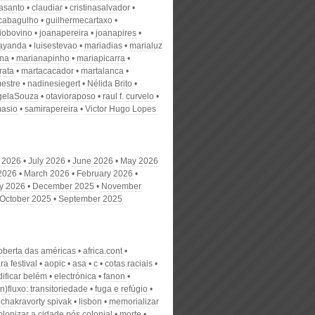
nasanto
claudiar
cristinasalvador
scabagulho
guilhermecartaxo
iobovino
joanapereira
joanapires
ayanda
luisestevao
mariadias
marialuz
ana
marianapinho
mariapicarra
rata
martacacador
martalanca
estre
nadinesiegert
Nélida Brito
gelaSouza
otavioraposo
raul f. curvelo
masio
samirapereira
Victor Hugo Lopes
 2026
July 2026
June 2026
May 2026
 2026
March 2026
February 2026
y 2026
December 2025
November
October 2025
September 2025
oberta das américas
africa.cont
ra festival
aopic
asa
c
cotas raciais
dificar belém
electrónica
fanon
in)fluxo: transitoriedade
fuga e refúgio
 chakravorty spivak
lisbon
memorializar
lonizar a cidade pós colonial
morte