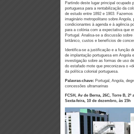
Partindo deste lugar principal ocupado 
portuguesa para a rentabilização da co
de estudo entre 1892 e 1903. Fazemos
imaginário metropolitano sobre Angola, 
condicionantes à agenda e à agência p
para a colónia com a expectativa que e
Portugal. Analisa-se a discussão sobr
britânico, custos e benefícios de conce
Identifica-se a justificação e a função 
de implantação portuguesa em Angola e 
investigação sobre as formas de uso de
do estafado mote que preconizava o «de
da política colonial portuguesa.
Palavras-chave:
Portugal, Angola, degre
concessões ultramarinas
FCSH, Av de Berna, 26C, Torre B, 2º 
Sexta-feira, 10 de dezembro, às 15h