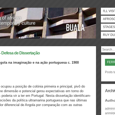
I'LL VISI
 of african
AFROS
temporary culture
STAGES
RUY DU
fesa de Dissertação
FERR
ngola na imaginação e na ação portuguesa c. 1900
Posts t
ocupou a posição de colónia primeira e principal, pivô do
Archi
me dimensão e potencial gerou expectativas em torno do
 poderia vir a ter em Portugal. Nesta dissertação identificam-
decisões da política ultramarina portuguesa que nas últimas
Auth
or diferencial de Angola por comparação com as outras
admini
arimil