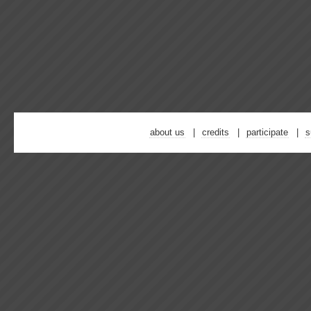
about us
credits
participate
s