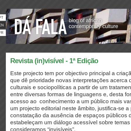
PT
blog of african
EN
contemporary culture
FR
Revista (in)visível - 1ª Edição
Este projecto tem por objectivo principal a cria
que dê prioridade novas interpretações acerca 
culturais e sociopolíticas a partir de um tratamen
entre diversas formas de linguagens e, desta fo
acesso ao conhecimento a um público mais vast
um projecto editorial neste âmbito, justifica-se a 
constatação da ausência de espaços públicos
estabeleçam um diálogo acessível sobre temas
consideramos “invisíveis”.