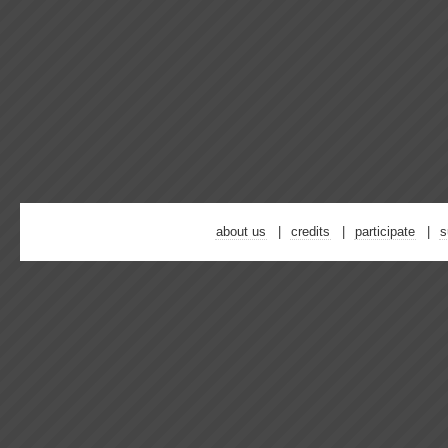
about us
credits
participate
s