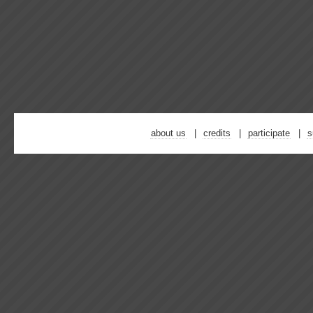
about us
credits
participate
s