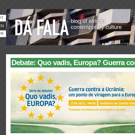
PT
blog of african
EN
contemporary culture
FR
Debate: Quo vadis, Europa? Guerra con