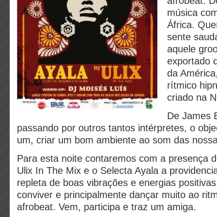
afrobeat. D
música com
África. Qu
sente saud
aquele gro
exportado 
da América,
rítmico hip
criado na N
De James B
passando por outros tantos intérpretes, o obj
um, criar um bom ambiente ao som das nossas
Para esta noite contaremos com a presença do
Ulix In The Mix e o Selecta Ayala a providen
repleta de boas vibrações e energias positivas,
conviver e principalmente dançar muito ao rit
afrobeat. Vem, participa e traz um amiga.