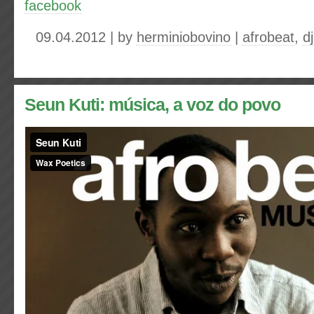
facebook
09.04.2012 | by
herminiobovino
|
afrobeat
,
dj
Seun Kuti: música, a voz do povo