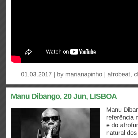
01.03.2017 | by
marianapinho
|
afrobeat
,
c
Manu Dibango, 20 Jun, LISBOA
Manu Diba
referência 
e do afrofu
natural do