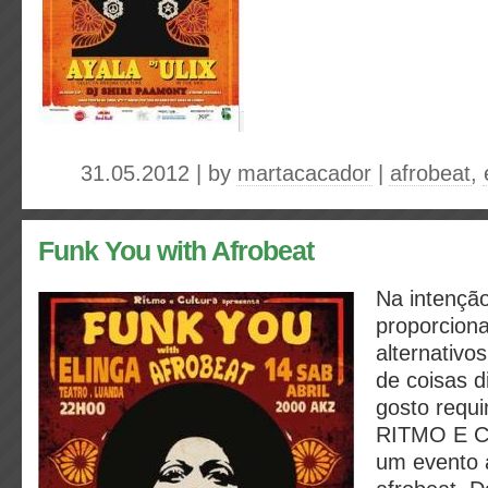
31.05.2012 | by
martacacador
|
afrobeat
,
Funk You with Afrobeat
Na intenção
proporcion
alternativo
de coisas 
gosto requi
RITMO E C
um evento 