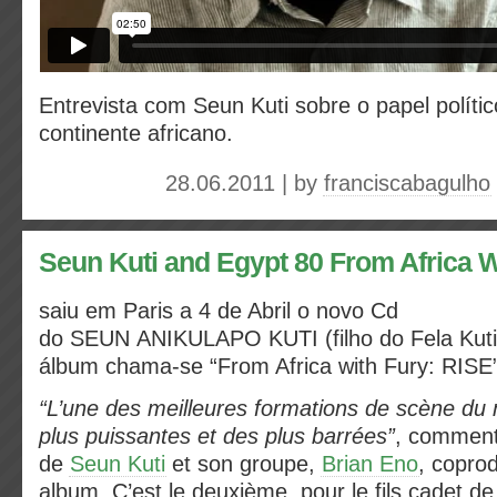
Entrevista com Seun Kuti sobre o papel políti
continente africano.
28.06.2011 | by
franciscabagulho
Seun Kuti and Egypt 80 From Africa W
saiu em Paris a 4 de Abril o novo Cd
do SEUN ANIKULAPO KUTI (filho do Fela Kuti
álbum chama-se “From Africa with Fury: RISE”
“L’une des meilleures formations de scène du
plus puissantes et des plus barrées”
, comment
de
Seun Kuti
et son groupe,
Brian Eno
, copro
album. C’est le deuxième, pour le fils cadet de