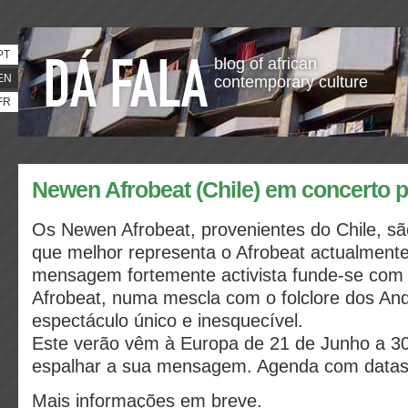
PT
blog of african
EN
contemporary culture
FR
Newen Afrobeat (Chile) em concerto 
Os Newen Afrobeat, provenientes do Chile, s
que melhor representa o Afrobeat actualmente
mensagem fortemente activista funde-se com 
Afrobeat, numa mescla com o folclore dos An
espectáculo único e inesquecível.
Este verão vêm à Europa de 21 de Junho a 30
espalhar a sua mensagem. Agenda com datas
Mais informações em breve.