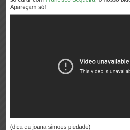
Apareçam só!
(dica da joana simões piedade)