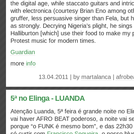
the digital age, while staccato guitars and intr
with electronica (courtesy Brian Eno among ot
gruffer, less persuasive singer than Fela, but h
as strongly. Decrying Nigeria’s plight, he sing
Halliburton [which] use their food to make my 
Protest music for modern times.
Guardian
more
info
13.04.2011 | by
martalanca
|
afrobe
5ª no Elinga - LUANDA
Atenção Luanda, 5ª feira é grande noite no E
vai haver AFRO BEAT poderoso, a noite vai se
porque “o FUNK é mesmo bom”, e das 22h30 à
só curtir com
Francisco Sequeira
, o nosso bl