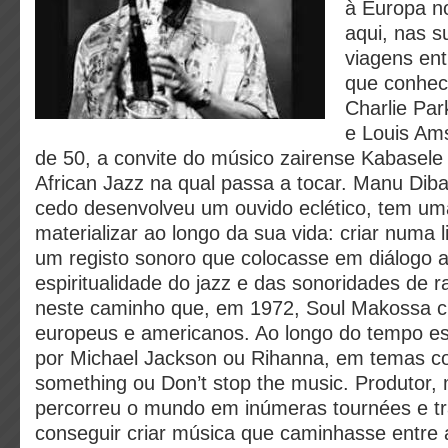
à Europa no
aqui, nas 
viagens ent
que conhec
Charlie Par
e Louis Am
de 50, a convite do músico zairense Kabasele
African Jazz na qual passa a tocar. Manu Dib
cedo desenvolveu um ouvido eclético, tem uma
materializar ao longo da sua vida: criar numa
um registo sonoro que colocasse em diálogo a
espiritualidade do jazz e das sonoridades de ra
neste caminho que, em 1972, Soul Makossa c
europeus e americanos. Ao longo do tempo est
por Michael Jackson ou Rihanna, em temas c
something ou Don’t stop the music. Produtor, m
percorreu o mundo em inúmeras tournées e tr
conseguir criar música que caminhasse entre 