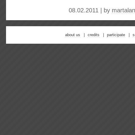
08.02.2011 | by
martala
about us
credits
participate
s