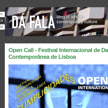
PT
blog of african
EN
contemporary culture
FR
Open Call - Festival Internacional de D
Contemporânea de Lisboa