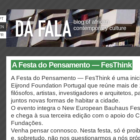
PT
blog of african
EN
contemporary culture
FR
A Festa do Pensamento — FesThink
A Festa do Pensamento — FesThink é uma inici
Eijrond Foundation Portugal que reúne mais de 
filósofos, artistas, investigadores e arquitetos,
juntos novas formas de habitar a cidade.
O evento integra o New European Bauhaus Festi
e chega à sua terceira edição com o apoio do 
Fundações.
Venha pensar connosco. Nesta festa, só é proib
e, sobretudo, não nos questionarmos a nós próp