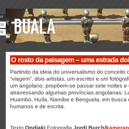
PT
EN
FR
O rosto da paisagem – uma estrada doi
Partindo da ideia do universalismo do conceito 
“viagem”, dois artistas, um escritor e um fotógr
um angolano, propõem-se passar sete noites e
atravessando algumas províncias angolanas: L
Huambo, Huíla, Namibe e Benguela, em busca de
humanos e de escrita.
Texto
Ondjaki
Fotografia
Jordi Burch/
kamerap