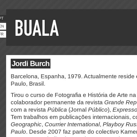
PT
EN
FR
Jordi Burch
Barcelona, Espanha, 1979. Actualmente reside
Paulo, Brasil.
Tirou o curso de Fotografia e História de Arte n
colaborador permanente da revista
Grande Rep
com a revista
Pública
(Jornal
Público
),
Express
Tem trabalhos em publicações internacionais,
Geographic
,
Courrier International
,
Playboy Ru
Paulo
. Desde 2007 faz parte do colectivo Kamer