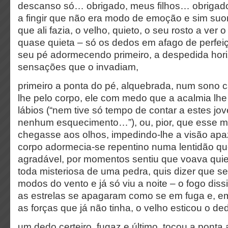
descanso só… obrigado, meus filhos… obrigad
a fingir que não era modo de emoção e sim suo
que ali fazia, o velho, quieto, o seu rosto a ver 
quase quieta – só os dedos em afago de perfei
seu pé adormecendo primeiro, a despedida hori
sensações que o invadiam,
primeiro a ponta do pé, alquebrada, num sono c
lhe pelo corpo, ele com medo que a acalmia lh
lábios (“nem tive só tempo de contar a estes jo
nenhum esquecimento…”), ou, pior, que esse ma
chegasse aos olhos, impedindo-lhe a visão apa
corpo adormecia-se repentino numa lentidão qu
agradável, por momentos sentiu que voava quie
toda misteriosa de uma pedra, quis dizer que s
modos do vento e já só viu a noite – o fogo diss
as estrelas se apagaram como se em fuga e, em
as forças que já não tinha, o velho esticou o de
um dedo certeiro, fugaz e último, tocou a ponta