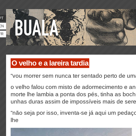
PT
EN
FR
O velho e a lareira tardia
“vou morrer sem nunca ter sentado perto de uma 
o velho falou com misto de adormecimento e ang
morte lhe lambia a ponta dos pés, tinha as boch
unhas duras assim de impossíveis mais de ser
“não seja por isso, inventa-se já aqui um pedaç
lhe