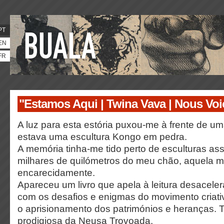
PT
EN
FR
"Estamos Aqui | Twina Vava | Nous Voi
A luz para esta estória puxou-me à frente de u
estava uma escultura Kongo em pedra.
A memória tinha-me tido perto de esculturas ass
milhares de quilómetros do meu chão, aquela m
encarecidamente.
Apareceu um livro que apela à leitura desacele
com os desafios e enigmas do movimento criati
o aprisionamento dos patrimónios e heranças. T
prodigiosa da Neusa Trovoada.