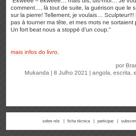
“Ekweee – ekweee… mais dis, dis-moi… Je voul
comment…, là tout de suite, la guérison que le 
sur la pierre! Tellement, je voulais… Sculpteur!!! 
pas à tourner ma tête, et mes mots ne sortaient 
Un fort beat nous a stoppé d’un coup.”
mais infos do livro
.
por
Bra
Mukanda
| 8 Julho 2021
|
angola
,
escrita
,
sobre nós
ficha técnica
participar
subscre