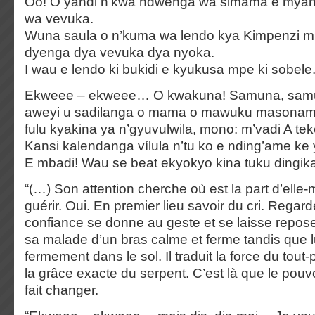
Oo! O yandi n’kwa ndwenga wa simama e myan
wa vevuka.
Wuna saula o n’kuma wa lendo kya Kimpenzi 
dyenga dya vevuka dya nyoka.
I wau e lendo ki bukidi e kyukusa mpe ki sobele
Ekweee – ekweee… O kwakuna! Samuna, samu
aweyi u sadilanga o mama o mawuku masonama
fulu kyakina ya n’gyuvulwila, mono: m’vadi A tek
Kansi kalendanga vílula n’tu ko e nding’ame k
E mbadi! Wau se beat ekyokyo kina tuku dingik
“(…) Son attention cherche où est la part d’elle
guérir. Oui. En premier lieu savoir du cri. Rega
confiance se donne au geste et se laisse reposer l
sa malade d’un bras calme et ferme tandis que l
fermement dans le sol. Il traduit la force du tout-
la grâce exacte du serpent. C’est là que le pouvo
fait changer.