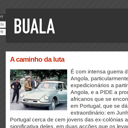
PT
EN
FR
A caminho da luta
É com intensa guerra 
Angola, particularmente
expedicionários a parti
Angola, e a PIDE a proc
africanos que se encon
em Portugal, que se dá
extraordinário: em Ju
Portugal cerca de cem jovens das ex-colónias a
significativa deles, em duas acções que os leva