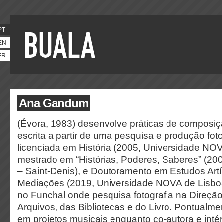
PT
EN
FR
Ana Gandum
(Évora, 1983) desenvolve práticas de composiç
escrita a partir de uma pesquisa e produção foto
licenciada em História (2005, Universidade NO
mestrado em “Histórias, Poderes, Saberes” (2007
– Saint-Denis), e Doutoramento em Estudos Artís
Mediações (2019, Universidade NOVA de Lisboa
no Funchal onde pesquisa fotografia na Direçã
Arquivos, das Bibliotecas e do Livro. Pontualme
em projetos musicais enquanto co-autora e intér