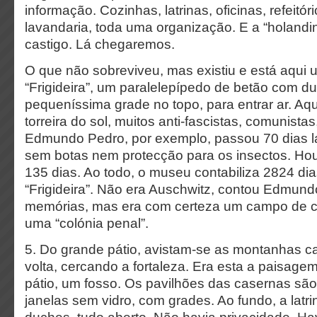
informação. Cozinhas, latrinas, oficinas, refeitório
lavandaria, toda uma organização. E a “holandin
castigo. Lá chegaremos.
O que não sobreviveu, mas existiu e está aqui um
“Frigideira”, um paralelepípedo de betão com d
pequeníssima grade no topo, para entrar ar. Aqui
torreira do sol, muitos anti-fascistas, comunistas,
Edmundo Pedro, por exemplo, passou 70 dias lá
sem botas nem protecção para os insectos. H
135 dias. Ao todo, o museu contabiliza 2824 d
“Frigideira”. Não era Auschwitz, contou Edmun
memórias, mas era com certeza um campo de c
uma “colónia penal”.
5. Do grande pátio, avistam-se as montanhas c
volta, cercando a fortaleza. Era esta a paisagem
pátio, um fosso. Os pavilhões das casernas sã
janelas sem vidro, com grades. Ao fundo, a latrin