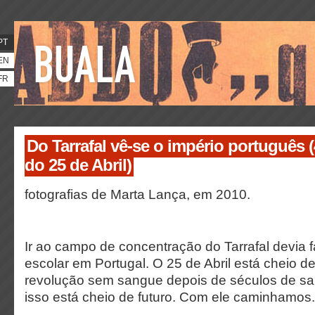
PT
EN
FR
Do Tarrafal vê-se o império português 
do 25 de Abril)
fotografias de Marta Lança, em 2010.
Ir ao campo de concentração do Tarrafal devia f
escolar em Portugal. O 25 de Abril está cheio d
revolução sem sangue depois de séculos de s
isso está cheio de futuro. Com ele caminhamos.