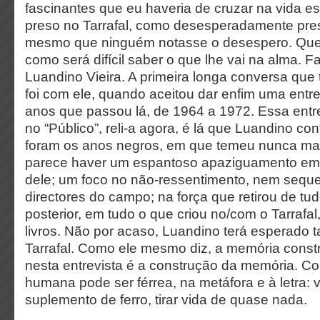
fascinantes que eu haveria de cruzar na vida 
preso no Tarrafal, como desesperadamente pres
mesmo que ninguém notasse o desespero. Qu
como será difícil saber o que lhe vai na alma. 
Luandino Vieira. A primeira longa conversa que t
foi com ele, quando aceitou dar enfim uma entre
anos que passou lá, de 1964 a 1972. Essa entr
no “Público”, reli-a agora, é lá que Luandino 
foram os anos negros, em que temeu nunca mais
parece haver um espantoso apaziguamento em
dele; um foco no não-ressentimento, nem sequ
directores do campo; na força que retirou de tud
posterior, em tudo o que criou no/com o Tarrafal,
livros. Não por acaso, Luandino terá esperado ta
Tarrafal. Como ele mesmo diz, a memória constr
nesta entrevista é a construção da memória. C
humana pode ser férrea, na metáfora e à letra
suplemento de ferro, tirar vida de quase nada.