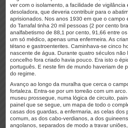
ver com o isolamento, a facilidade de vigilância 
desoladora, que deveria contribuir para o abati
aprisionados. Nos anos 1930 em que o campo é
do Tarrafal tinha 20 mil pessoas (2 por cento b
analfabetismo de 88,1 por cento, 91,66 entre o
um só médico, apenas uma enfermeira. As cria
tétano e gastroenterites. Caminhava-se cinco h
nascente de água. Durante quatro séculos não 
concelho fora criado havia pouco. Era isto o épi
português. E neste fim de mundo haveriam de p
do regime.
Avanço ao longo da muralha que cerca o cam
fortaleza. Entra-se por um torreão com um arco.
museu prossegue, numa lógica de circuito, paine
painel que se segue, um mapa de todo o compl
casas dos guardas, a enfermaria, as celas dos p
comum, as dos cabo-verdianos, a dos guineens
angolanos, separados de modo a travar uniões