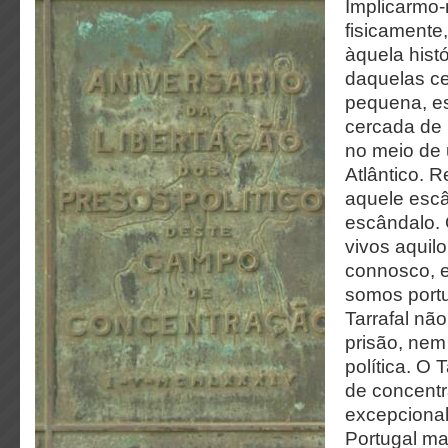
Implicarmo
fisicamente,
àquela histó
daquelas ce
pequena, es
cercada de
no meio de 
Atlântico. 
aquele esc
escândalo.
vivos aquilo
connosco, e
somos port
Tarrafal nã
prisão, ne
política. O 
de concent
excepciona
Portugal ma