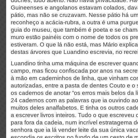
duches, tudo aberto. Não havia privacidade. Ha
Guineenses e angolanos estavam colados, da
pátio, mas não se cruzavam. Nesse pátio há um
reconheço a acácia-rubra, a outra é uma purgue
guia do museu, que também é poeta e se chama
muro estão painéis com o nome de todos os pr
estiveram. O que lá não está, mas Mário explica
destas árvores que Luandino escrevia, no recre
Luandino tinha uma máquina de escrever quan
campo, mas ficou confiscada por anos na secret
à mão em caderninhos de linha, que vinham c
autorizadas, entre a pasta de dentes Couto e o
os cadernos de anotar “os erros mais belos da 
24 cadernos com as palavras que ia ouvindo ao
muitos deles analfabetos. E tinha os outros ca
a escrever livros inteiros. Tudo o que escreveu
para fora da cadeia, num incrível estratagema
senhora que ia lá vender leite da sua única vac
escondia os escritos no fundo de um cesto de m