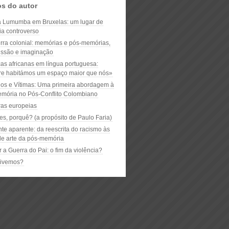
os do autor
a Lumumba em Bruxelas: um lugar de
a controverso
rra colonial: memórias e pós-memórias,
issão e imaginação
as africanas em língua portuguesa:
e habitámos um espaço maior que nós»
ios e Vítimas: Uma primeira abordagem à
mória no Pós-Conflito Colombiano
as europeias
es, porquê? (a propósito de Paulo Faria)
te aparente: da reescrita do racismo às
de arte da pós-memória
 a Guerra do Pai: o fim da violência?
vivemos?