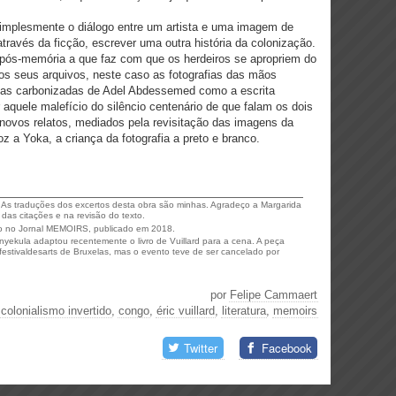
simplesmente o diálogo entre um artista e uma imagem de
através da ficção, escrever uma outra história da colonização.
a pós-memória a que faz com que os herdeiros se apropriem do
os seus arquivos, neste caso as fotografias das mãos
peças carbonizadas de Adel Abdessemed como a escrita
r aquele malefício do silêncio centenário de que falam os dois
 novos relatos, mediados pela revisitação das imagens da
oz a Yoka, a criança da fotografia a preto e branco.
2. As traduções dos excertos desta obra são minhas. Agradeço a Margarida
das citações e na revisão do texto.
vro no Jornal MEMOIRS, publicado em 2018.
inyekula adaptou recentemente o livro de Vuillard para a cena. A peça
estivaldesarts de Bruxelas, mas o evento teve de ser cancelado por
por
Felipe Cammaert
,
colonialismo invertido
,
congo
,
éric vuillard
,
literatura
,
memoirs
Twitter
Facebook