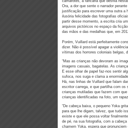
camarotes, a fancaria que desfila nestas
Ora, a dor que sente o narrador perante
justificação para escrever uma outra a h
ilusória felicidade das fotografias ofic
partir desse momento, a escrita cria u
arquivos pictóricos no espaço da ficçã
das mãos e das medalhas que, em 2012,
Porém, Vuillard está perfeitamente con
dizer. Não é possível apagar a violência
vítimas dos horrores coloniais belgas, d
“Mas as crianças não devoram as imag
imagens casuais, bagatelas. As crianç
E esse olhar de papel faz-nos sentir a
sufoca, nos suga e clama a enormidade
Há, nas linhas de Vuillard que falam da
escritor carrega, e que partilha com os
crianças mutiladas que fazem com que 
crianças identificadas na foto, um rap
“De cabeça baixa, o pequeno Yoka grita,
para que lhe digam, talvez, que tudo i
existe e que ele possa voltar finalmen
de pé, na sua fotografia, com a cabeç
chamem Yoka, espera que pronunciem o