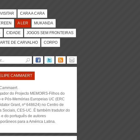
VISITAR
CARA A CARA
CREEN
A LER
MUKANDA
S
CIDADE
JOGOS SEM FRONTEIRAS
ARTE DE CARVALHO
CORPO
ELIPE CAMMAERT
 Cammaert
.
igador do Projecto MEMOIRS-Filhos do
o e Pós-Memórias Europeias UC (ERC
idator Grant, nº 648624) no Centro de
s Sociais, CES-UC. É também tradutor do
s e do português de autores
porâneos para a América Latina.