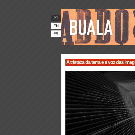
PT
EN
FR
A tristeza da terra e a voz das ima