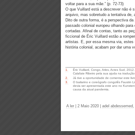
voltar para a sua mãe.” (p. 72-73)
O que Vuillard está a descrever não é 
arquivo, mas sobretudo a tentativa de, 
Dito de outra forma, é a perspectiva d
passado colonial europeu olhando para 
cortadas. Afinal de contas, tanto as 
ficcional de Éric Vuillard estão a rompe
artistas. E, por essa mesma via, estes
história colonial, acabam por dar uma v
1.
Éric Vuillard, Congo, Arles, Actes Sud, 201
Calafate Ribeiro pela sua ajuda na tradução 
2.
Já tive a oportunidade de comentar este li
3.
O bailarino e coreógrafo congolês Faustin L
devia ser apresentada este ano no Kunstenf
causa da atual pandemia.
A ler
| 2 Maio 2020
|
adel abdessemed