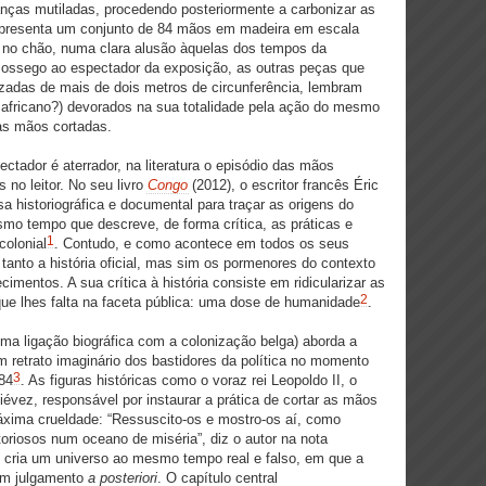
anças mutiladas, procedendo posteriormente a carbonizar as
 apresenta um conjunto de 84 mãos em madeira em escala
s no chão, numa clara alusão àquelas dos tempos da
ossego ao espectador da exposição, as outras peças que
zadas de mais de dois metros de circunferência, lembram
 africano?) devorados na sua totalidade pela ação do mesmo
as mãos cortadas.
ectador é aterrador, na literatura o episódio das mãos
no leitor. No seu livro
Congo
(2012), o escritor francês Éric
a historiográfica e documental para traçar as origens do
esmo tempo que descreve, de forma crítica, as práticas e
1
colonial
. Contudo, e como acontece em todos os seus
é tanto a história oficial, mas sim os pormenores do contexto
imentos. A sua crítica à história consiste em ridicularizar as
2
que lhes falta na faceta pública: uma dose de humanidade
.
uma ligação biográfica com a colonização belga) aborda a
m retrato imaginário dos bastidores da política no momento
3
884
. As figuras históricas como o voraz rei Leopoldo II, o
évez, responsável por instaurar a prática de cortar as mãos
áxima crueldade: “Ressuscito-os e mostro-os aí, como
riosos num oceano de miséria”, diz o autor na nota
ês cria um universo ao mesmo tempo real e falso, em que a
um julgamento
a posteriori
. O capítulo central