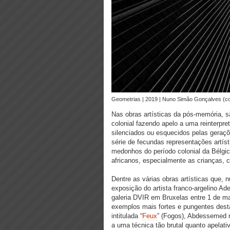
geometrias | 2019 | Nuno Simão Gonçalves (co
Nas obras artísticas da pós-memória, s
colonial fazendo apelo a uma reinterpre
silenciados ou esquecidos pelas geraç
série de fecundas representações artís
medonhos do período colonial da Bélgi
africanos, especialmente as crianças, 
Dentre as várias obras artísticas que, 
exposição do artista franco-argelino A
galeria DVIR em Bruxelas entre 1 de ma
exemplos mais fortes e pungentes desta 
intitulada “
Feux
” (Fogos), Abdessemed 
a uma técnica tão brutal quanto apelativ