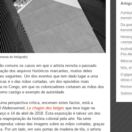
Artig
A praç
memóri
Da gue
transm
Heranç
«sempr
Incênd
Pós-Me
rtesia do fotógrafo)
Máscar
ão comuns os casos em que o artista revisita o passado
Nós, el
tação dos arquivos históricos marcantes, muitos deles
O gigan
ões seguintes. Um dos eventos que tem dado lugar a uma
obras 
ticas é o das mãos cortadas, um dos episódios mais
ca no Congo, em que os colonizadores cortaram as mãos dos
Reviver
como castigo e exemplo de autoridade.
Sobre
numa perspectiva crítica, encenam estes factos, está a
del Abdessemed,
Le chagrin des belges
que teve lugar na
rço e 14 de abril de 2018. Esta exposição é talvez um dos
reapropriação da história colonial pela arte. Na série
reproduz várias das imagens sobre as mãos cortadas, graças
a. Por um lado, em seis portas de madeira de tila, o artista