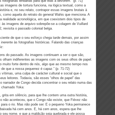
 fotografias lendárias para que elas a devorem.” (p. 71)
 as imagens de tortura funciona, na lógica textual, como a
istória e, no seu relato, contrapor essas imagens brutais à
iais, como aquela do retrato do general Wahis que menciona. A
ma realidade acronológica, em que coexistem dois tipos de
o: às imagens de arquivo sobrepõe-se a colagem de Vuillard
 revisita o passado colonial belga.
sciente de que o seu esforço chega tarde demais, por assim
 inerente às fotografias históricas. Falando das crianças
iz:
ens do passado. As imagens continuam a ser o que são,
as olham indiferentes as imagens com os seus olhos de papel.
lgo muito forte dentro de nós, algo que ao mesmo tempo nos
 de que a nossa pequenez é capaz.” (p. 71-72)
s vítimas, uma culpa de carácter cultural e social que o
 seus leitores. Todavia, são esses “olhos de papel” das
o narrador de
Congo
decida concentrar o seu relato numa das
az chamado Yoka:
 grita em silêncio, para que lhe contem uma outra história,
sso não aconteceu, que o Congo não existe, que Fiévez não
te para o rio. Mas não pode ser. E o pequeno Yoka permanece
a baixada há cem anos. E, há cem anos, espera que lhe
 seu nome, e que a maldição seja quebrada e ele possa