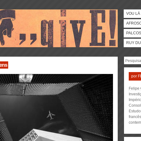
VOU LÁ 
AFROS
PALCO
RUY DU
gens
por
F
Felipe
Invest
Impéri
Consol
Estudo
francê
contem