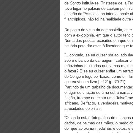
de
Congo
intitula-se “Tristesse de la Te
teve lugar no palácio de Laeken por inici
criação da “Association internationale a
filantrópicos, não foi na realidade out
Do ponto de vista da composição, este
com a ex-colónia, em que o autor tencion
Numa das poucas ocasiões em que o narr
história para dar asas à liberdade que 
“…contudo, se eu quiser pôr ao lado da
sobre o banco da carruagem, colocar u
mãozinhas mutiladas que vi nas mais 
o fazer? E se eu quiser enfiar um retr
do Congo e logo por baixo, como um la
que eu vi num livro […]?” (p. 70-71)
Partindo de um trabalho de documentação
o lugar de criação de uma outra narrati
ficção, irrompe no relato uma “falsa” m
africano. De facto, a verdadeira motivaç
atrocidades coloniais:
“Olhando estas fotografias de criança
dedos, de palmas das mãos, o medo do
dor que aproxima medalhas e cotos, é 