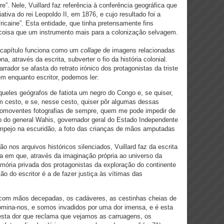
rre”. Nele, Vuillard faz referência à conferência geográfica que
ativa do rei Leopoldo II, em 1876, e cujo resultado foi a
fricaine”. Esta entidade, que tinha pretensamente fins
ra coisa que um instrumento mais para a colonização selvagem.
 capítulo funciona como um
collage
de imagens relacionadas
a, através da escrita, subverter o fio da história colonial.
ador se afasta do retrato irónico dos protagonistas da triste
tem enquanto escritor, podemos ler:
queles geógrafos de fatiota um negro do Congo e, se quiser,
m cesto, e se, nesse cesto, quiser pôr algumas dessas
comoventes fotografias de sempre, quem me pode impedir de
ato do general Wahis, governador geral do Estado Independente
mpejo na escuridão, a foto das crianças de mãos amputadas
 nos arquivos históricos silenciados, Vuillard faz da escrita
va em que, através da imaginação própria ao universo da
emória privada dos protagonistas da exploração do continente
ão do escritor é a de fazer justiça às vítimas das
s com mãos decepadas, os cadáveres, as cestinhas cheias de
mina-nos, e somos invadidos por uma dor imensa, e é esta
esta dor que reclama que vejamos as carruagens, os