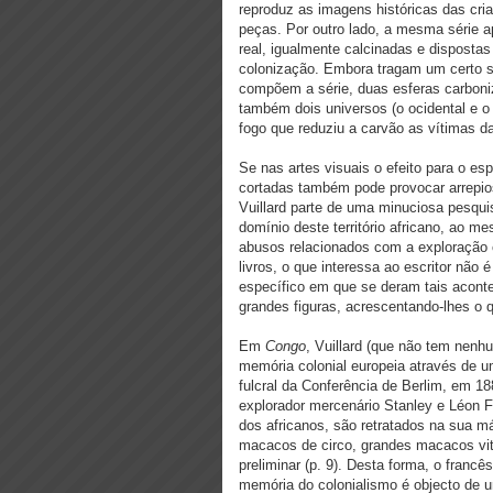
reproduz as imagens históricas das cri
peças. Por outro lado, a mesma série
real, igualmente calcinadas e disposta
colonização. Embora tragam um certo s
compõem a série, duas esferas carboni
também dois universos (o ocidental e o
fogo que reduziu a carvão as vítimas d
Se nas artes visuais o efeito para o esp
cortadas também pode provocar arrepios 
Vuillard parte de uma minuciosa pesquis
domínio deste território africano, ao m
abusos relacionados com a exploração 
livros, o que interessa ao escritor não 
específico em que se deram tais acontec
grandes figuras, acrescentando-lhes o 
Em
Congo
, Vuillard (que não tem nenh
memória colonial europeia através de u
fulcral da Conferência de Berlim, em 1
explorador mercenário Stanley e Léon Fi
dos africanos, são retratados na sua m
macacos de circo, grandes macacos vito
preliminar (p. 9). Desta forma, o franc
memória do colonialismo é objecto de 