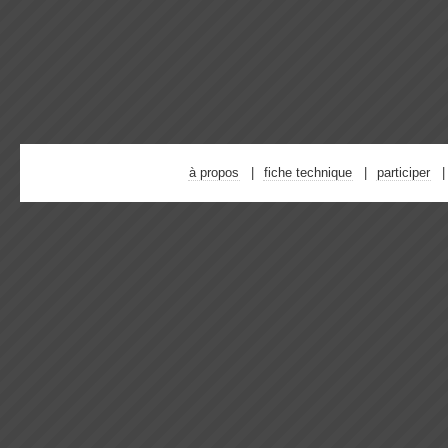
à propos
fiche technique
participer