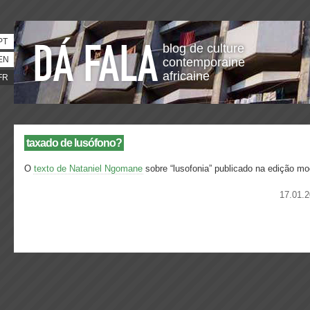
PT
blog de culture
EN
contemporaine
africaine
FR
taxado de lusófono?
O
texto de Nataniel Ngomane
sobre “lusofonia” publicado na edição mo
17.01.2