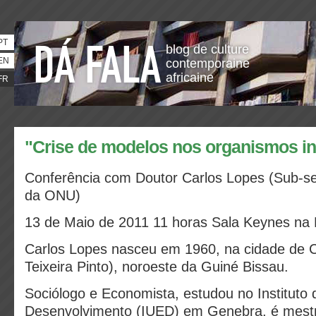
PT
blog de culture
EN
contemporaine
africaine
FR
"Crise de modelos nos organismos in
Conferência com
Doutor Carlos Lopes
(Sub-se
da ONU)
13 de Maio de 2011 11 horas Sala Keynes n
Carlos Lopes nasceu em 1960, na cidade de 
Teixeira Pinto), noroeste da Guiné Bissau.
Sociólogo e Economista, estudou no Instituto
Desenvolvimento (IUED) em Genebra, é mest