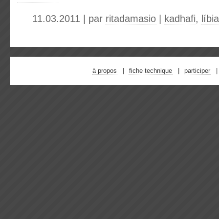
11.03.2011 | par
ritadamasio
|
kadhafi
,
líbia
à propos
fiche technique
participer