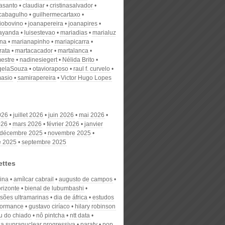
nasanto
claudiar
cristinasalvador
scabagulho
guilhermecartaxo
iobovino
joanapereira
joanapires
ayanda
luisestevao
mariadias
marialuz
ana
marianapinho
mariapicarra
rata
martacacador
martalanca
estre
nadinesiegert
Nélida Brito
gelaSouza
otavioraposo
raul f. curvelo
masio
samirapereira
Victor Hugo Lopes
026
juillet 2026
juin 2026
mai 2026
026
mars 2026
février 2026
janvier
décembre 2025
novembre 2025
e 2025
septembre 2025
ettes
lina
amílcar cabrail
augusto de campos
rizonte
bienal de lubumbashi
sões ultramarinas
dia de áfrica
estudos
formance
gustavo ciríaco
hilary robinson
 do chiado
nô pintcha
ntt data
ia supranuclear progressiva
paraty
pop