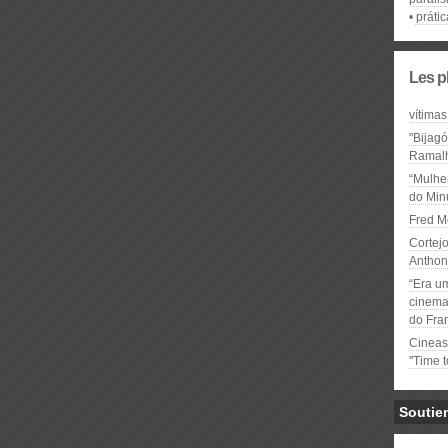
prátic
Les p
vítimas
"Bijag
Ramal
“Mulhe
do Minu
Fred M
Cortejo
Anthon
“Era u
cinema 
do Fra
Cineas
"Time 
Soutie