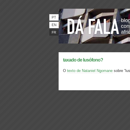
PT
blo
EN
con
afri
FR
taxado de lusófono?
O
texto de Nataniel Ngomane
sobre “lus