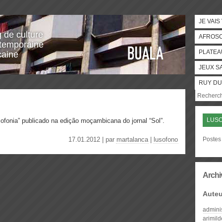
JE VAIS
g de culture
AFROS
temporaine
PLATEA
caine
JEUX S
RUY DU
LUS
ofonia” publicado na edição moçambicana do jornal “Sol”.
17.01.2012 | par
martalanca
|
lusofono
Postes 
Archi
Auteu
admini
arimil