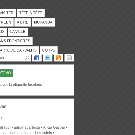
 VISITER
TÊTE-À-TÊTE
CREEN
À LIRE
MUKANDA
UX
LA VILLE
ANS FRONTIÈRES
ARTE DE CARVALHO
CORPS
OFONO
avec la étiquette lusofono
ves
r
strador
adrianabarbosa
Alícia Gaspar
desoares
camillediard
candela