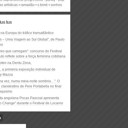
as artísticas
ramadão
s.tomé
sonhos
lus lus
 na Europa do tráfico transatlântico
ós – Uma Viagem ao Sul Global", de Paulo
ho
res que carregam”: concurso do Festival
to reflete sobre a força feminina cotidiana
oten na Dentu Zona,
, a primeira exposição individual de
y Mazza
ma vez, numa meia-noite sombria…”: O
clandestino de Pere Portabella no final
nquismo
ta angolana Pocas Pascoal apresenta
to Change" durante o Festival de Locarno
n