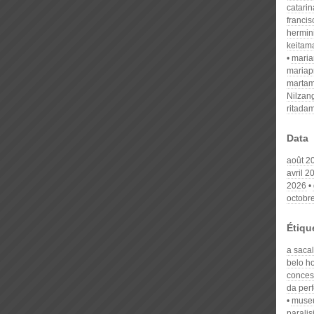
catari
franci
hermin
keitam
mari
mariap
martam
Nilzan
ritada
Data
août 2
avril 2
2026
octobr
Étiqu
a saca
belo ho
conces
da per
museu
paralis