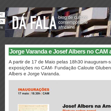
PT
blog de culture
EN
contemporaine
africaine
FR
Jorge Varanda e Josef Albers no CAM 
A partir de 17 de Maio pelas 18h30 inauguram-s
exposições no CAM- Fundação Caloute Glubenk
Albers e Jorge Varanda.