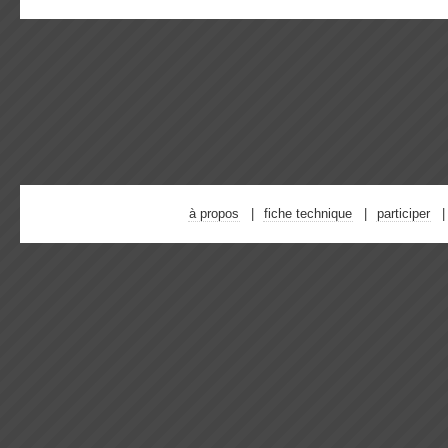
à propos
fiche technique
participer