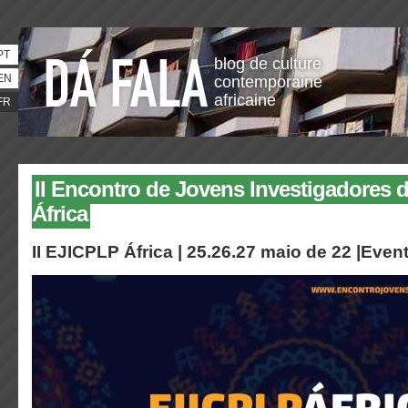
PT
blog de culture
EN
contemporaine
africaine
FR
II Encontro de Jovens Investigadores
África
II EJICPLP África | 25.26.27 maio de 22 |Even