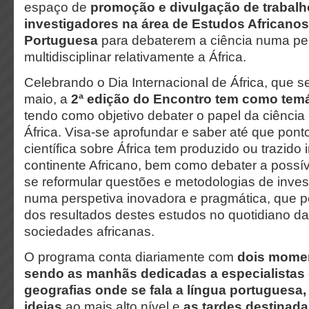
espaço de
promoção e divulgação de trabalh
investigadores na área de Estudos Africano
Portuguesa
para debaterem a ciência numa pe
multidisciplinar relativamente a África.
Celebrando o Dia Internacional de África, que
maio, a
2ª edição do Encontro tem como tem
tendo como objetivo debater o papel da ciênci
África. Visa-se aprofundar e saber até que pont
científica sobre África tem produzido ou trazido
continente Africano, bem como debater a possí
se reformular questões e metodologias de invest
numa perspetiva inovadora e pragmática, que p
dos resultados destes estudos no quotidiano d
sociedades africanas.
O programa conta diariamente com
dois mome
sendo
as manhãs dedicadas a
especialistas
geografias onde se fala a língua portuguesa
ideias
ao mais alto nível e
as tardes destinad