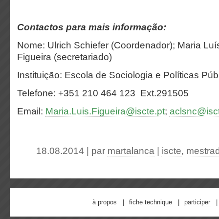
Contactos para mais informação:
Nome: Ulrich Schiefer (Coordenador); Maria Luí
Figueira (secretariado)
Instituição: Escola de Sociologia e Políticas Pú
Telefone: +351 210 464 123 Ext.291505
Email:
Maria.Luis.Figueira@iscte.pt
;
aclsnc@isct
18.08.2014 | par
martalanca
|
iscte
,
mestrad
à propos
fiche technique
participer