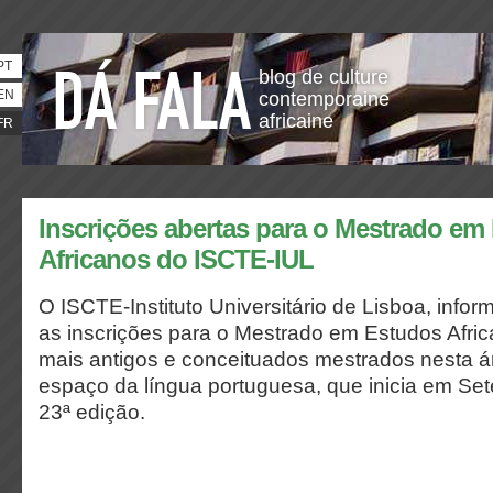
PT
blog de culture
EN
contemporaine
africaine
FR
Inscrições abertas para o Mestrado em
Africanos do ISCTE-IUL
O ISCTE-Instituto Universitário de Lisboa, info
as inscrições para o Mestrado em Estudos Afri
mais antigos e conceituados mestrados nesta ár
espaço da língua portuguesa, que inicia em Se
23ª edição.