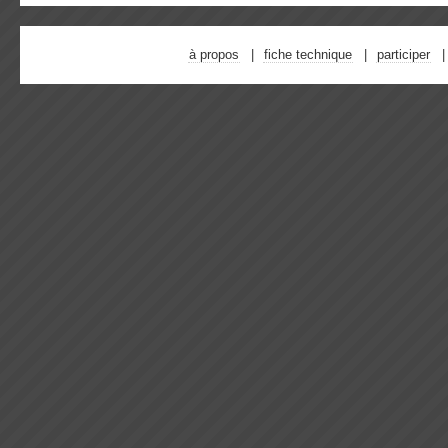
à propos
fiche technique
participer