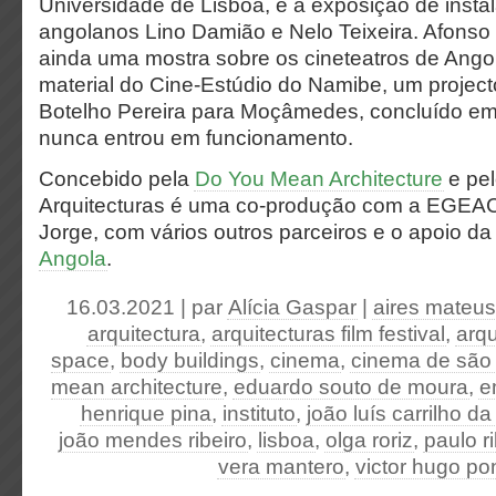
Universidade de Lisboa, e a exposição de insta
angolanos Lino Damião e Nelo Teixeira. Afonso
ainda uma mostra sobre os cineteatros de Angol
material do Cine-Estúdio do Namibe, um project
Botelho Pereira para Moçâmedes, concluído e
nunca entrou em funcionamento.
Concebido pela
Do You Mean Architecture
e pe
Arquitecturas é uma co-produção com a EGEA
Jorge, com vários outros parceiros e o apoio d
Angola
.
16.03.2021 | par
Alícia Gaspar
|
aires mateus
arquitectura
,
arquitecturas film festival
,
arqu
space
,
body buildings
,
cinema
,
cinema de são 
mean architecture
,
eduardo souto de moura
,
e
henrique pina
,
instituto
,
joão luís carrilho d
joão mendes ribeiro
,
lisboa
,
olga roriz
,
paulo r
vera mantero
,
victor hugo po