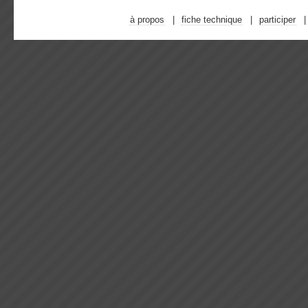
à propos
fiche technique
participer