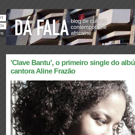
PT
blog de culture
EN
contemporaine
africaine
FR
'Clave Bantu', o primeiro single do alb
cantora Aline Frazão