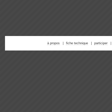
à propos
fiche technique
participer