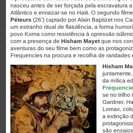
nasceu antes de ser forçada pela escravatura a
Atlântico e enraizar-se no Haiti. O segundo film
Péteurs
(26’) captado por Alain Baptizet nos C
um estranho ritual de flatulência, a forma humor
povo Koma como resistência à opressão islâmic
com a presença de
Hisham Mayet
que nos con
aventuras do seu filme bem como as protagoni
Frequencies na procura e recolha de raridades 
Hisham Ma
juntamente
da mítica e
Frequenci
se no trilho
Gardner, Ha
Lomax, colo
a extinção 
protagonist
são ensaios