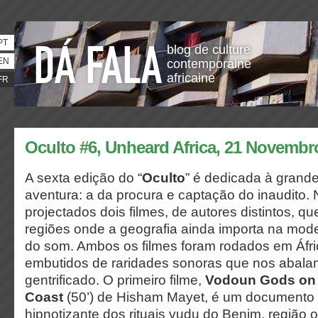
PT
blog de culture
EN
contemporaine
africaine
FR
Oculto #6, Unheard Africa, 21 Novemb
A sexta edição do “
Oculto
” é dedicada à grande
aventura: a da procura e captação do inaudito.
projectados dois filmes, de autores distintos, q
regiões onde a geografia ainda importa na mode
do som. Ambos os filmes foram rodados em Áfri
embutidos de raridades sonoras que nos abala
gentrificado. O primeiro filme,
Vodoun Gods on 
Coast
(50’) de Hisham Mayet, é um documento
hipnotizante dos rituais vudu do Benim, região 