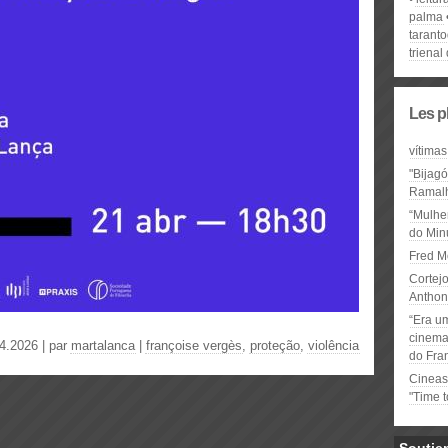
palma
tarant
trienal
Les p
vítimas
"Bijag
Ramal
“Mulhe
do Minu
Fred M
Cortejo
Anthon
“Era u
cinema 
4.2026 | par
martalanca
|
françoise vergès
,
proteção
,
violência
do Fra
Cineas
"Time 