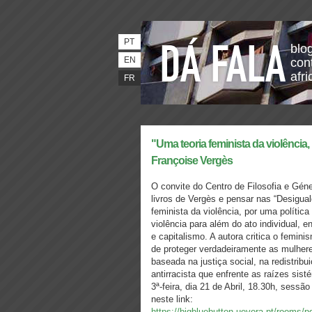
PT
blo
EN
con
afri
FR
"Uma teoria feminista da violência, 
Françoise Vergès
O convite do Centro de Filosofia e Géne
livros de Vergès e pensar nas “Desigua
feminista da violência, por uma política
violência para além do ato individual, 
e capitalismo. A autora critica o femini
de proteger verdadeiramente as mulhere
baseada na justiça social, na redistri
antirracista que enfrente as raízes sist
3ª-feira, dia 21 de Abril, 18.30h, sessã
neste link:
https://bigbluebutton.uevora.pt/rooms/