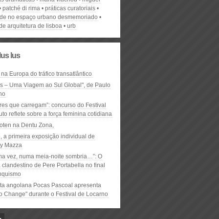
patché di rima
práticas curatoriais
ode no espaço urbano desmemoriado
 de arquitetura de lisboa
urb
lus lus
 na Europa do tráfico transatlântico
ós – Uma Viagem ao Sul Global", de Paulo
ho
res que carregam”: concurso do Festival
to reflete sobre a força feminina cotidiana
oten na Dentu Zona,
, a primeira exposição individual de
y Mazza
ma vez, numa meia-noite sombria…”: O
clandestino de Pere Portabella no final
nquismo
ta angolana Pocas Pascoal apresenta
to Change" durante o Festival de Locarno