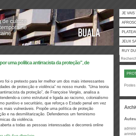
JE VAIS
g de culture
AFROS
temporaine
PLATEA
caine
JEUX S
RUY DU
por uma política antirracista da proteção", de
PRO
ro foi o pretexto para ler melhor um dos mais interessantes
Postes 
ldades de protecção e violência” no nosso mundo. “Uma teoria
 antirracista da proteção”, de Françoise Vergès, analisa a
entendendo-a como estrutural e ligada ao racismo, colonialismo
smo punitivo e securitário, que reforça o Estado penal em vez
Archi
s mais vulneráveis. Propõe uma política de proteção
buição e na desmilitarização. Defendemos um feminismo
Auteu
émicas da violência.
o aberta a todas as pessoas interessadas e decorrerá online
admini
arimil
pqz-v6k-6yq-dhm/join