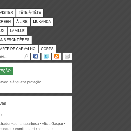
 VISITER
TÊTE-À-TÊTE
CREEN
À LIRE
MUKANDA
UX
LA VILLE
ANS FRONTIÈRES
ARTE DE CARVALHO
CORPS
TEÇÃO
avec la étiquette proteção
ves
r
strador
adrianabarbosa
Alícia Gaspar
desoares
camillediard
candela