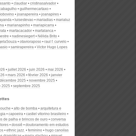
nasanto
claudiar
cristinasalvador
scabagulho
guilhermecartaxo
iobovino
joanapereira
joanapires
ayanda
luisestevao
mariadias
marialuz
ana
marianapinho
mariapicarra
rata
martacacador
martalanca
estre
nadinesiegert
Nélida Brito
gelaSouza
otavioraposo
raul f. curvelo
masio
samirapereira
Victor Hugo Lopes
026
juillet 2026
juin 2026
mai 2026
026
mars 2026
février 2026
janvier
décembre 2025
novembre 2025
e 2025
septembre 2025
ettes
couche
alto de bomba
arquitetura e
ogia
capoeira
castiel vitorino brasileiro
s de palha e brincos de ouro
conversa
tores
dossiê
doutoramento em estudos
os
ethnic jazz.
feminino
hugo canoilas
ras dramáticas
maria vlachou
miguel