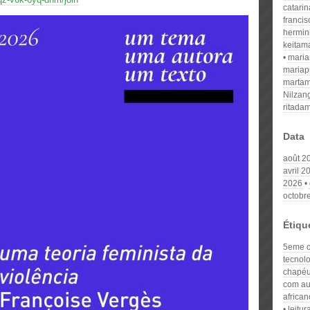
catari
franci
hermin
keitam
mari
mariap
martam
Nilzan
ritada
Data
août 2
avril 2
2026
octobr
Étiqu
5eme 
tecnol
chapéu
com au
african
leitu