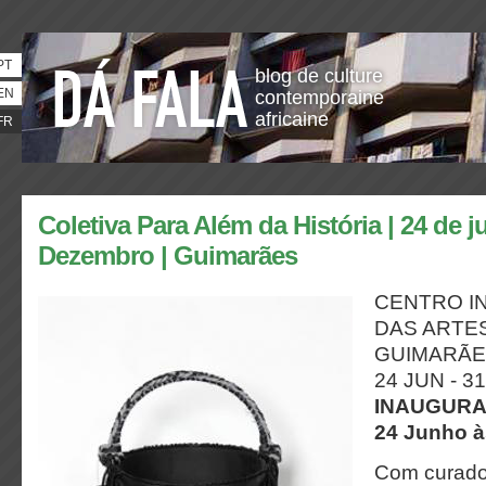
PT
blog de culture
EN
contemporaine
africaine
FR
Coletiva Para Além da História | 24 de 
Dezembro | Guimarães
CENTRO I
DAS ARTE
GUIMARÃ
24 JUN - 3
INAUGUR
24 Junho à
Com curador