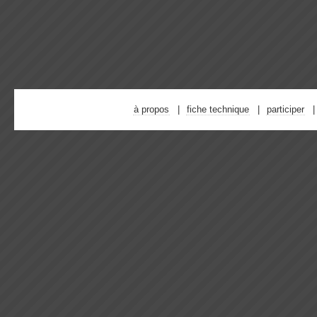
à propos
fiche technique
participer