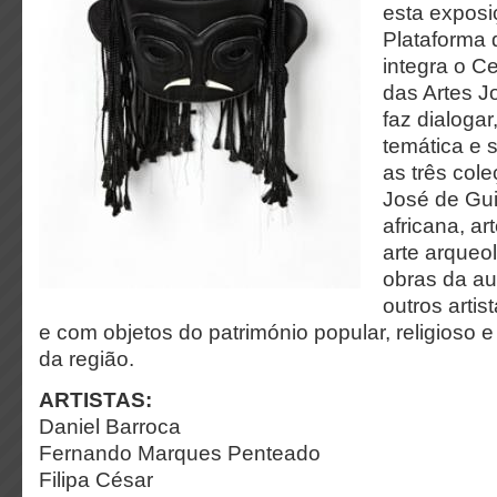
esta exposi
Plataforma 
integra o Ce
das Artes 
faz dialoga
temática e 
as três col
José de Gui
africana, a
arte arqueo
obras da aut
outros arti
e com objetos do património popular, religioso 
da região.
ARTISTAS:
Daniel Barroca
Fernando Marques Penteado
Filipa César