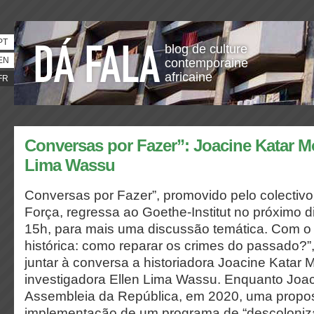
PT
blog de culture
EN
contemporaine
africaine
FR
Conversas por Fazer”: Joacine Katar Mo
Lima Wassu
Conversas por Fazer”, promovido pelo colectiv
Força, regressa ao Goethe-Institut no próximo 
15h, para mais uma discussão temática. Com o t
histórica: como reparar os crimes do passado?”,
juntar à conversa a historiadora Joacine Katar M
investigadora Ellen Lima Wassu. Enquanto Joa
Assembleia da República, em 2020, uma propo
implementação de um programa de “descoloniza