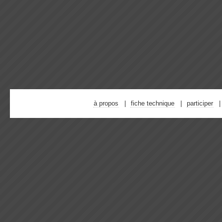
à propos
fiche technique
participer