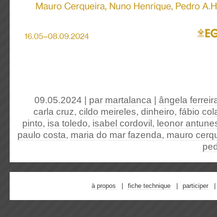
09.05.2024 | par
martalanca
|
ângela ferreir
carla cruz
,
cildo meireles
,
dinheiro
,
fábio col
pinto
,
isa toledo
,
isabel cordovil
,
leonor antune
paulo costa
,
maria do mar fazenda
,
mauro cerqu
ped
à propos
fiche technique
participer