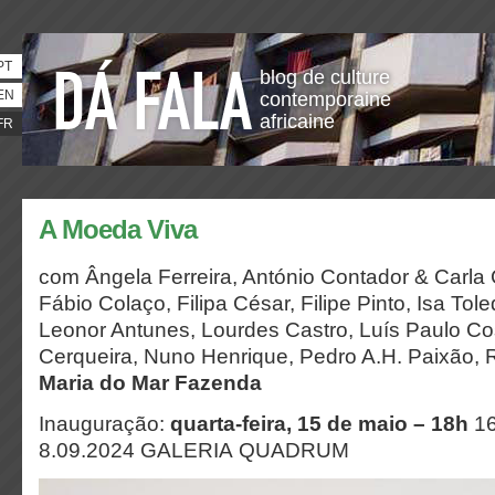
PT
blog de culture
EN
contemporaine
africaine
FR
A Moeda Viva
com Ângela Ferreira, António Contador & Carla C
Fábio Colaço, Filipa César, Filipe Pinto, Isa Tole
Leonor Antunes, Lourdes Castro, Luís Paulo Co
Cerqueira, Nuno Henrique, Pedro A.H. Paixão,
Maria do Mar Fazenda
Inauguração:
quarta-feira, 15 de maio – 18h
16
8.09.2024 GALERIA QUADRUM