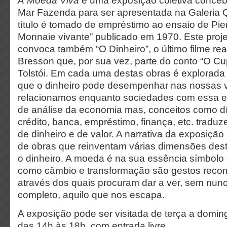
A Moeda Viva
é uma exposição coletiva conceb
Mar Fazenda para ser apresentada na Galeria
título é tomado de empréstimo ao ensaio de Pie
Monnaie vivante” publicado em 1970. Este projet
convoca também “O Dinheiro”, o último filme rea
Bresson que, por sua vez, parte do conto “O C
Tolstói. Em cada uma destas obras é explorada
que o dinheiro pode desempenhar nas nossas 
relacionamos enquanto sociedades com essa en
de análise da economia mas, conceitos como dív
crédito, banca, empréstimo, finança, etc. tradu
de dinheiro e de valor. A narrativa da exposiçã
de obras que reinventam várias dimensões des
o dinheiro. A moeda é na sua essência símbolo 
como câmbio e transformação são gestos recorr
através dos quais procuram dar a ver, sem nunc
completo, aquilo que nos escapa.
A exposição pode ser visitada de terça a domin
das 14h às 18h, com entrada livre.