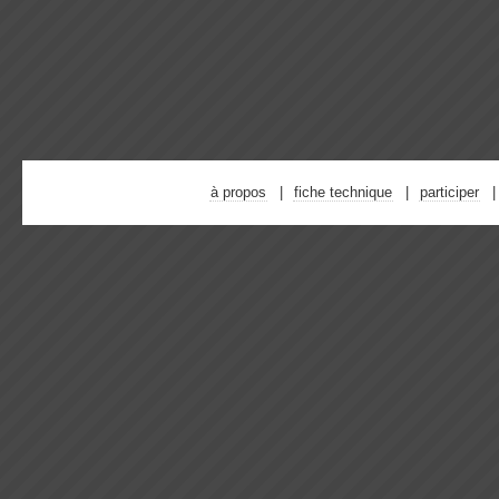
à propos
fiche technique
participer