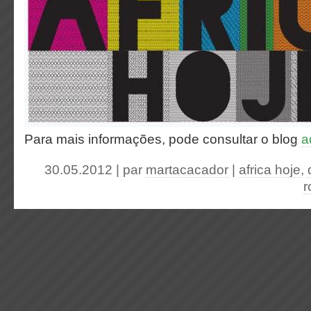
Para mais informações, pode consultar o blog
a
30.05.2012 | par
martacacador
|
africa hoje
,
r