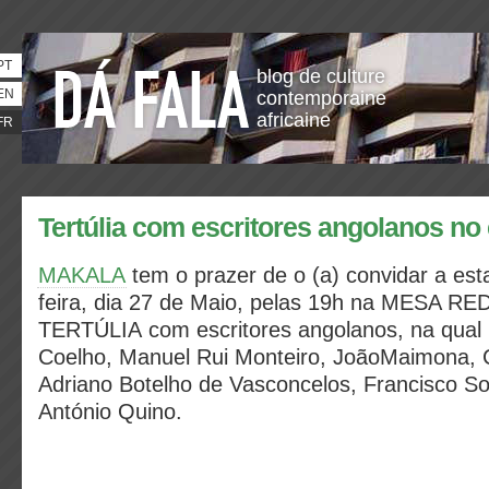
PT
blog de culture
EN
contemporaine
africaine
FR
Tertúlia com escritores angolanos n
MAKALA
tem o prazer de o (a) convidar a est
feira, dia 27 de Maio, pelas 19h na MESA R
TERTÚLIA com escritores angolanos, na qual p
Coelho, Manuel Rui Monteiro, JoãoMaimona, 
Adriano Botelho de Vasconcelos, Francisco Soa
António Quino.