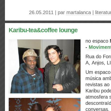
26.05.2011 | par
martalanca
|
literat
Karibu-tea&coffee lounge
no espaco
-
Movimento
Rua do Forn
A, Anjos, 
Um espaco
música ambi
revistas ao
Karibu pod
atmosfera 
descontraíd
conversas, 