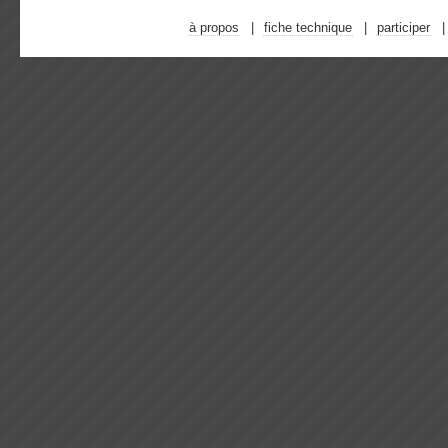
à propos
fiche technique
participer