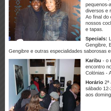
pequenos-a
diversos e r
Ao final do
nossos cock
e tapas.
Specials:
L
Gengibre, 
Gengibre e outras especialidades saborosas e
Karibu
- o
encontro no
Colónias - 
Horário
2ª 
sábado 12-
aos domin