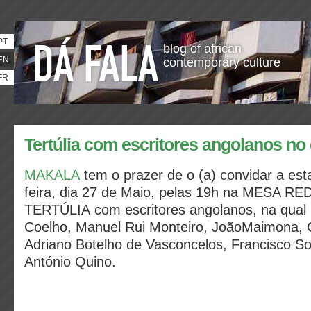
PT
blog of african
EN
contemporary culture
FR
Tertúlia com escritores angolanos n
MAKALA
tem o prazer de o (a) convidar a est
feira, dia 27 de Maio, pelas 19h na MESA R
TERTÚLIA com escritores angolanos, na qual p
Coelho, Manuel Rui Monteiro, JoãoMaimona, 
Adriano Botelho de Vasconcelos, Francisco Soa
António Quino.