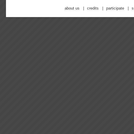
about us
credits
participate
s