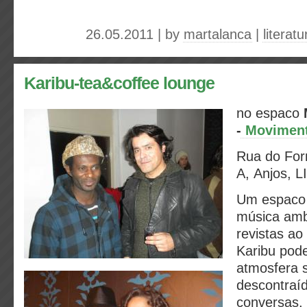
26.05.2011 | by
martalanca
|
literat
Karibu-tea&coffee lounge
no espaco
-
Movimento
Rua do Forn
A, Anjos, 
Um espaco
música ambi
revistas ao
Karibu pod
atmosfera 
descontraíd
conversas, 