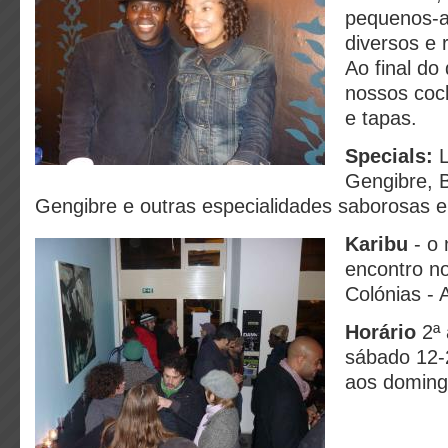
pequenos-a
diversos e r
Ao final do
nossos cock
e tapas.
Specials:
L
Gengibre, 
Gengibre e outras especialidades saborosas e
Karibu
- o
encontro no
Colónias - 
Horário
2ª 
sábado 12-
aos domin