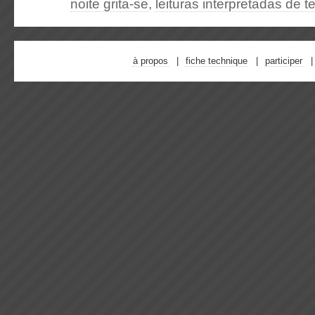
noite grita-se
,
leituras interpretadas de t
à propos
fiche technique
participer