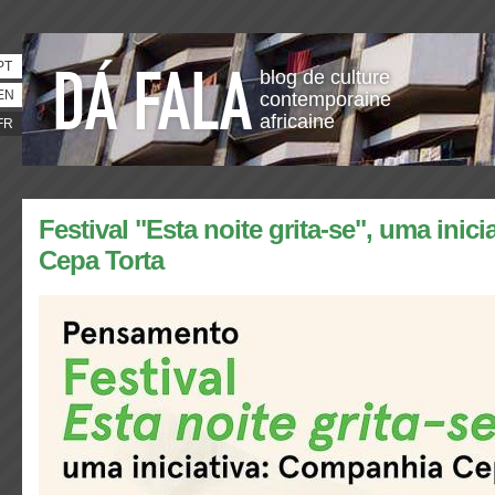
PT
blog de culture
EN
contemporaine
africaine
FR
Festival "Esta noite grita-se", uma inic
Cepa Torta