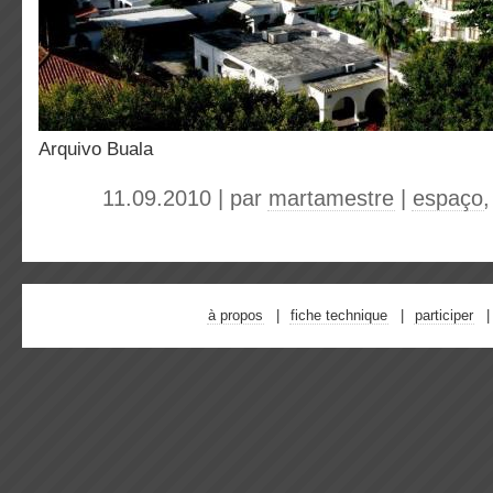
Arquivo Buala
11.09.2010 | par
martamestre
|
espaço
à propos
fiche technique
participer