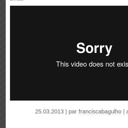
25.03.2013 | par
franciscabagulho
|