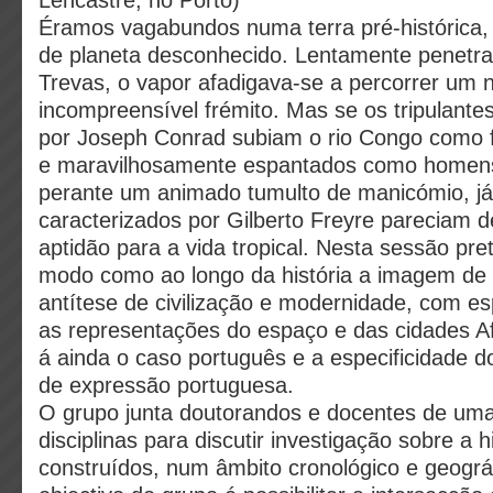
Lencastre, no Porto)
Éramos vagabundos numa terra pré-histórica,
de planeta desconhecido. Lentamente penet
Trevas, o vapor afadigava-se a percorrer um 
incompreensível frémito. Mas se os tripulante
por Joseph Conrad subiam o rio Congo como 
e maravilhosamente espantados como homens 
perante um animado tumulto de manicómio, j
caracterizados por Gilberto Freyre pareciam 
aptidão para a vida tropical. Nesta sessão pre
modo como ao longo da história a imagem de 
antítese de civilização e modernidade, com es
as representações do espaço e das cidades Afr
á ainda o caso português e a especificidade d
de expressão portuguesa.
O grupo junta doutorandos e docentes de uma
disciplinas para discutir investigação sobre a 
construídos, num âmbito cronológico e geográ