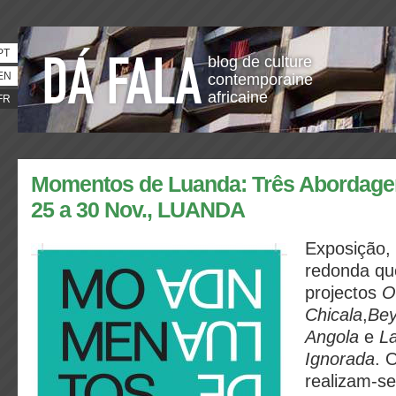
PT
blog de culture
EN
contemporaine
africaine
FR
Momentos de Luanda: Três Abordagen
25 a 30 Nov., LUANDA
Exposição,
redonda qu
projectos
O
Chicala
,
Bey
Angola
e
L
Ignorada
. 
realizam-se