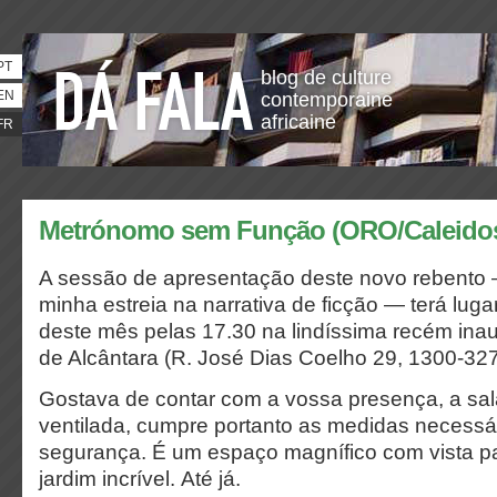
PT
blog de culture
EN
contemporaine
africaine
FR
Metrónomo sem Função (ORO/Caleidosc
A sessão de apresentação deste novo rebento 
minha estreia na narrativa de ficção — terá luga
deste mês pelas 17.30 na lindíssima recém inau
de Alcântara (R. José Dias Coelho 29, 1300-327
Gostava de contar com a vossa presença, a sal
ventilada, cumpre portanto as medidas necessá
segurança. É um espaço magnífico com vista pa
jardim incrível. Até já.