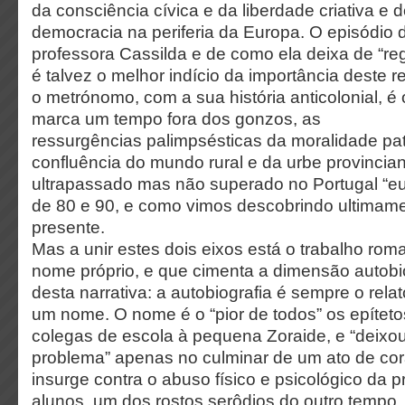
da consciência cívica e da liberdade criativa e
democracia na periferia da Europa. O episódio 
professora Cassilda e de como ela deixa de “re
é talvez o melhor indício da importância deste r
o metrónomo, com a sua história anticolonial, é
marca um tempo fora dos gonzos, as
ressurgências palimpsésticas da moralidade pat
confluência do mundo rural e da urbe provinci
ultrapassado mas não superado no Portugal “e
de 80 e 90, e como vimos descobrindo ultima
presente.
Mas a unir estes dois eixos está o trabalho ro
nome próprio, e que cimenta a dimensão autobio
desta narrativa: a autobiografia é sempre o rela
um nome. O nome é o “pior de todos” os epítet
colegas de escola à pequena Zoraide, e “deixo
problema” apenas no culminar de um ato de co
insurge contra o abuso físico e psicológico da 
alunos, um dos rostos serôdios do outro tempo,