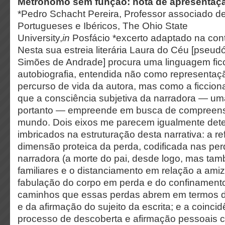
Metrónomo sem função: nota de apresenta
*Pedro Schacht Pereira, Professor associado d
Portugueses e Ibéricos, The Ohio State
University,
in
Posfácio *excerto adaptado na co
Nesta sua estreia literária Laura do Céu [pseu
Simões de Andrade] procura uma linguagem ficci
autobiografia, entendida não como representa
percurso de vida da autora, mas como a ficcional
que a consciência subjetiva da narradora — um
portanto — empreende em busca de compreens
mundo. Dois eixos me parecem igualmente det
imbricados na estruturação desta narrativa: a re
dimensão proteica da perda, codificada nas pe
narradora (a morte do pai, desde logo, mas ta
familiares e o distanciamento em relação a amiz
fabulação do corpo em perda e do confinamento 
caminhos que essas perdas abrem em termos 
e da afirmação do sujeito da escrita; e a coinci
processo de descoberta e afirmação pessoais c