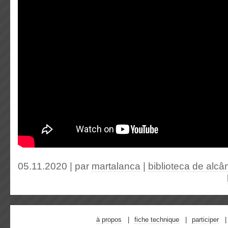
05.11.2020 | par
martalanca
|
biblioteca de alcâ
à propos
fiche technique
participer