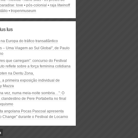
paradise: love
pós-colonial
raja litwinoff
atálio
tropenmuseum
lus lus
 na Europa do tráfico transatlântico
ós – Uma Viagem ao Sul Global", de Paulo
ho
res que carregam”: concurso do Festival
to reflete sobre a força feminina cotidiana
oten na Dentu Zona,
, a primeira exposição individual de
y Mazza
ma vez, numa meia-noite sombria…”: O
clandestino de Pere Portabella no final
nquismo
ta angolana Pocas Pascoal apresenta
to Change" durante o Festival de Locarno
n