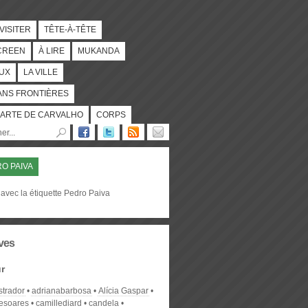
 VISITER
TÊTE-À-TÊTE
CREEN
À LIRE
MUKANDA
UX
LA VILLE
ANS FRONTIÈRES
ARTE DE CARVALHO
CORPS
O PAIVA
avec la étiquette Pedro Paiva
ves
r
strador
adrianabarbosa
Alícia Gaspar
desoares
camillediard
candela