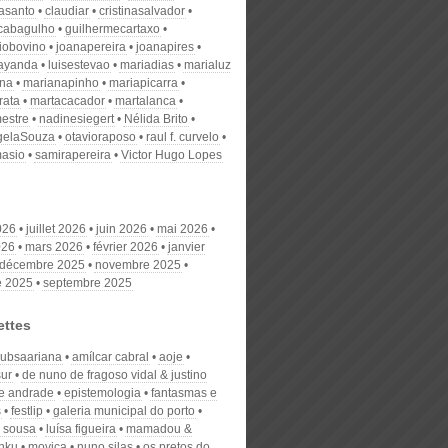
nasanto
claudiar
cristinasalvador
scabagulho
guilhermecartaxo
iobovino
joanapereira
joanapires
ayanda
luisestevao
mariadias
marialuz
ana
marianapinho
mariapicarra
rata
martacacador
martalanca
estre
nadinesiegert
Nélida Brito
gelaSouza
otavioraposo
raul f. curvelo
masio
samirapereira
Victor Hugo Lopes
026
juillet 2026
juin 2026
mai 2026
026
mars 2026
février 2026
janvier
décembre 2025
novembre 2025
e 2025
septembre 2025
ettes
 subsaariana
amílcar cabral
aoje
sur
de nuno de fragoso vidal & justino
de andrade
epistemologia
fantasmas e
s
festlip
galeria municipal do porto
 sousa
luísa figueira
mamadou &
nku
movica
nuno silas
os pretos do