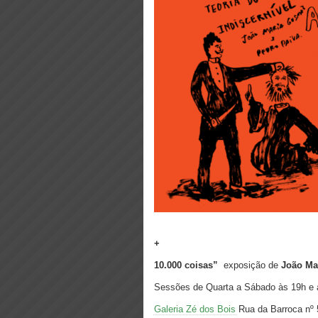
+
10.000 coisas”
exposição de
João Ma
Sessões de Quarta a Sábado às 19h e à
Galeria Zé dos Bois
Rua da Barroca nº 