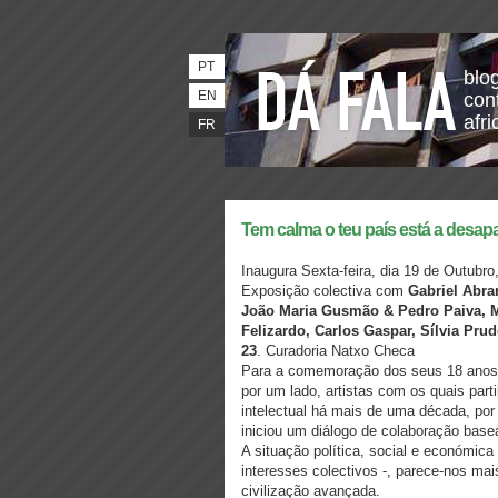
PT
blo
EN
con
afri
FR
Tem calma o teu país está a desap
Inaugura Sexta-feira, dia 19 de Outubro
Exposição colectiva com
Gabriel Abran
João Maria Gusmão & Pedro Paiva, Mu
Felizardo, Carlos Gaspar, Sílvia Pr
23
. Curadoria Natxo Checa
Para a comemoração dos seus 18 ano
por um lado, artistas com os quais part
intelectual há mais de uma década, por
iniciou um diálogo de colaboração base
A situação política, social e económic
interesses colectivos -, parece-nos ma
civilização avançada.