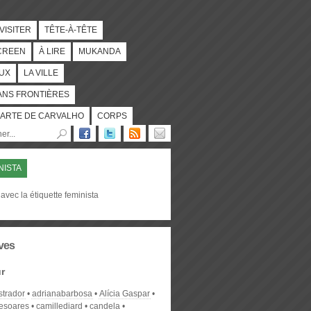
 VISITER
TÊTE-À-TÊTE
CREEN
À LIRE
MUKANDA
UX
LA VILLE
ANS FRONTIÈRES
ARTE DE CARVALHO
CORPS
NISTA
avec la étiquette feminista
ves
r
strador
adrianabarbosa
Alícia Gaspar
desoares
camillediard
candela