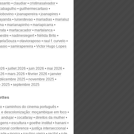
nasanto
claudiar
cristinasalvador
scabagulho
guilhermecartaxo
iobovino
joanapereira
joanapires
ayanda
luisestevao
mariadias
marialuz
ana
marianapinho
mariapicarra
rata
martacacador
martalanca
estre
nadinesiegert
Nélida Brito
gelaSouza
otavioraposo
raul f. curvelo
masio
samirapereira
Victor Hugo Lopes
026
juillet 2026
juin 2026
mai 2026
026
mars 2026
février 2026
janvier
décembre 2025
novembre 2025
e 2025
septembre 2025
ettes
co
caminhos do cinema português
 e descolonização: moçambique em foco
a andujar
cocafaray
direitos da mulher
agens
escultura
goethe institut
hanani
acional conference
justíça interseccional
dade
morna
paulino vieira
recital
rute