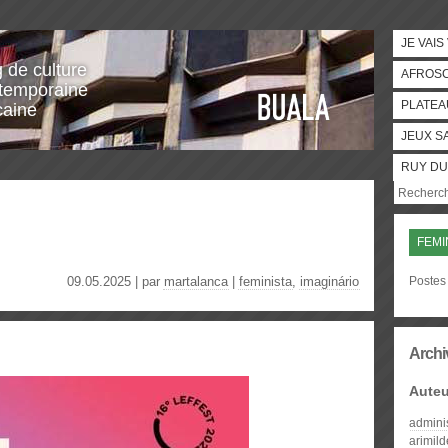
JE VAIS
g de culture
AFROS
temporaine
PLATEA
caine
JEUX S
RUY DU
FEMI
09.05.2025 | par
martalanca
|
feminista
,
imaginário
Postes 
Archi
Auteu
admini
arimil