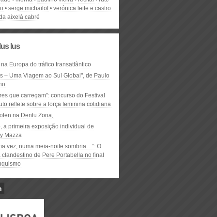
do
serge michailof
verónica leite e castro
da aixelà cabré
lus lus
 na Europa do tráfico transatlântico
ós – Uma Viagem ao Sul Global", de Paulo
ho
res que carregam”: concurso do Festival
to reflete sobre a força feminina cotidiana
oten na Dentu Zona,
, a primeira exposição individual de
y Mazza
ma vez, numa meia-noite sombria…”: O
clandestino de Pere Portabella no final
nquismo
n