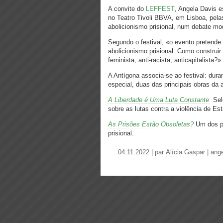
A convite do
LEFFEST
, Angela Davis e
no Teatro Tivoli BBVA, em Lisboa, pela
abolicionismo prisional, num debate mo
Segundo o festival, «o evento pretende i
abolicionismo prisional. Como constru
feminista, anti-racista, anticapitalista?»
A Antígona associa-se ao festival: dur
especial, duas das principais obras da 
A Liberdade é Uma Luta Constante
Sele
sobre as lutas contra a violência de E
As Prisões Estão Obsoletas?
Um dos pi
prisional.
04.11.2022 | par
Alícia Gaspar
|
ange