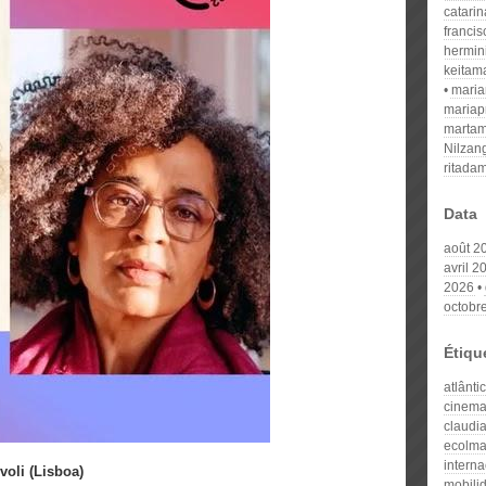
catari
franci
hermin
keitam
mari
mariap
martam
Nilzan
ritada
Data
août 2
avril 2
2026
octobr
Étiqu
atlânti
cinema
claudi
ecolm
intern
voli (Lisboa)
mobili