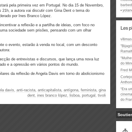
stará pela primeira vez em Portugal. No dia 15 de Novembro,
barbe
s 21h, a autora vai discutir com Gina Dent o tema do
yolan
derado por Ines Branco López.
ncentivar a reflexão e a partilha de ideias, com foco no
Les p
ir uma sociedade sem prisões, pensando com um olhar
vítimas
ante o evento, estarão à venda no local, com um desconto
"Bijag
autora:
Ramal
“Mulhe
cção de entrevistas e discursos, que lança uma nova luz
do Minu
stado e a opressão em vários pontos do mundo.
Fred M
lares da reflexão de Angela Davis em torno do abolicionismo
Cortejo
Anthon
“Era u
la davis
,
anti-racista
,
anticapitalista
,
antígona
,
feminista
,
gina
cinema 
dent
,
ines branco lópez
,
lisboa
,
portugal
,
tivoli
do Fra
Soutie