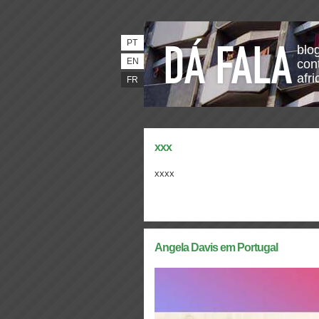
PT
blo
EN
con
afri
FR
xxx
xxxx
Angela Davis em Portugal