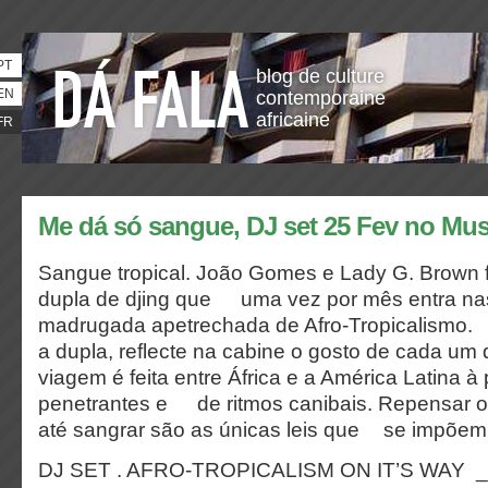
PT
blog de culture
EN
contemporaine
africaine
FR
Me dá só sangue, DJ set 25 Fev no Mu
Sangue tropical. João Gomes e Lady G. Brown
dupla de djing que uma vez por mês entra na
madrugada apetrechada de Afro-Tropicalism
a dupla, reflecte na cabine o gosto de cada 
viagem é feita entre África e a América Latina 
penetrantes e de ritmos canibais. Repensar o
até sangrar são as únicas leis que se impõem 
DJ SET . AFRO-TROPICALISM ON IT’S WAY _ 0