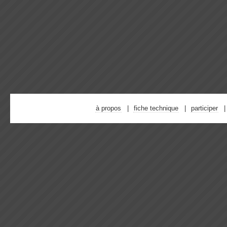
à propos
fiche technique
participer