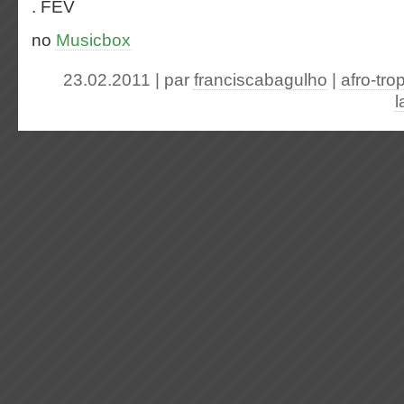
. FEV
no
Musicbox
23.02.2011 | par
franciscabagulho
|
afro-tro
l