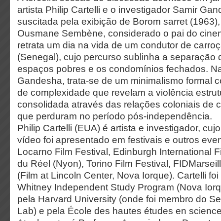
artista Philip Cartelli e o investigador Samir Ga
suscitada pela exibição de Borom sarret (1963),
Ousmane Sembène, considerado o pai do cinema
retrata um dia na vida de um condutor de carr
(Senegal), cujo percurso sublinha a separação 
espaços pobres e os condomínios fechados. N
Gandesha, trata-se de um minimalismo formal 
de complexidade que revelam a violência estrutu
consolidada através das relações coloniais de c
que perduram no período pós-independência.
Philip Cartelli (EUA) é artista e investigador, cu
vídeo foi apresentado em festivais e outros even
Locarno Film Festival, Edinburgh International Fi
du Réel (Nyon), Torino Film Festival, FIDMarseill
(Film at Lincoln Center, Nova Iorque). Cartelli foi
Whitney Independent Study Program (Nova Iorqu
pela Harvard University (onde foi membro do S
Lab) e pela École des hautes études en science