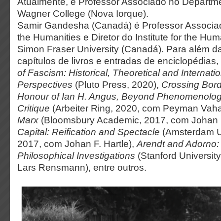
Atualmente, é Professor Associado no Departmen
Wagner College (Nova Iorque).
Samir Gandesha (Canadá) é Professor Associa
the Humanities e Diretor do Institute for the Hu
Simon Fraser University (Canadá). Para além da
capítulos de livros e entradas de enciclopédias, 
of Fascism: Historical, Theoretical and Internati
Perspectives
(Pluto Press, 2020),
Crossing Bord
Honour of Ian H. Angus, Beyond Phenomenolo
Critique
(Arbeiter Ring, 2020, com Peyman Vah
Marx
(Bloomsbury Academic, 2017, com Johan F
Capital: Reification and Spectacle
(Amsterdam Un
2017, com Johan F. Hartle),
Arendt and Adorno: 
Philosophical Investigations
(Stanford Universit
Lars Rensmann), entre outros.