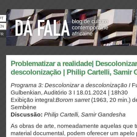
PT
blog de culture
EN
contemporaine
africaine
FR
Problematizar a realidade| Descolonizar
descolonização | Philip Cartelli, Sami
Programa 3: Descolonizar a descolonização I
F
Gulbenkian, Auditório 3 I 18.01.2024 | 18h30
Exibição integral:
Borom sarret
(1963, 20 min.) 
Sembène
Discussão:
Philip Cartelli, Samir Gandesha
As obras de arte, nomeadamente aquelas que tr
material documental, podem oferecer um apelo 