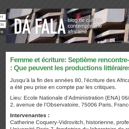
PT
blog de culture
EN
contemporaine
africaine
FR
Femme et écriture: Septième rencontre-
: Que peuvent les productions littéraire
Jusqu’à la fin des années 80, l’écriture des Afr
a été peu prise en compte par les critiques.
Lieu: Ecole Nationale d’Administration (ENA) 0
2, avenue de l’Observatoire, 75006 Paris, Fran
Intervenantes :
Catherine Coquery-Vidrovitch, historienne, prof