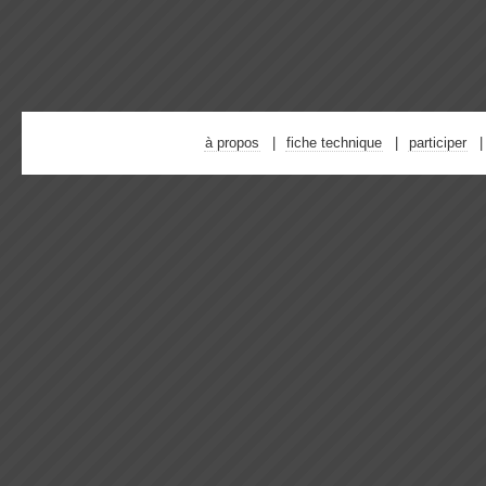
à propos
fiche technique
participer