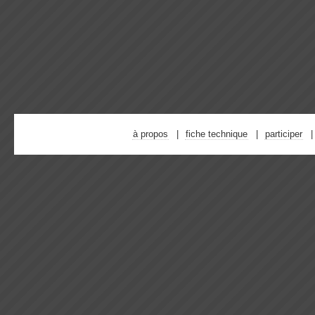
à propos
fiche technique
participer