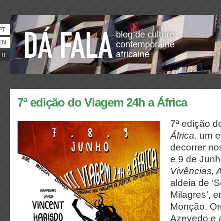
PT
blog de culture
EN
contemporaine
africaine
FR
7ª edição do Viagem 24h a África
7ª edição 
África,
um ev
decorrer no
e 9 de Jun
Vivências, 
aldeia de ‘
Milagres’, 
Monção. Or
Azevedo e 