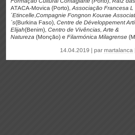
Formação Cultural Contagiarte (Porto)
,
Raíz das
ATACA-Movica (Porto),
Associação Francesa L
´Etincelle
,
Compagnie Fongnon Koura
e
Associat
´s
(Burkina Faso),
Centre de Développement Artis
Elijah
(Benim),
Centro de Vivências, Arte &
Natureza
(Monção) e
Filarmónica Milagrense
(M
14.04.2019 | par
martalanca