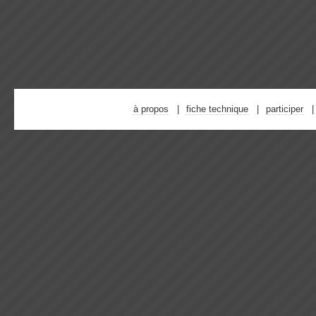
à propos
fiche technique
participer