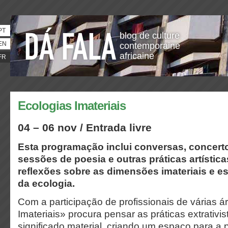
PT
blog de culture
EN
contemporaine
africaine
FR
Ecologias Imateriais
04 – 06 nov / Entrada livre
Esta programação inclui conversas, concert
sessões de poesia e outras práticas artístic
reflexões sobre as dimensões imateriais e es
da ecologia.
Com a participação de profissionais de várias á
Imateriais» procura pensar as práticas extrativis
significado material, criando um espaço para a p